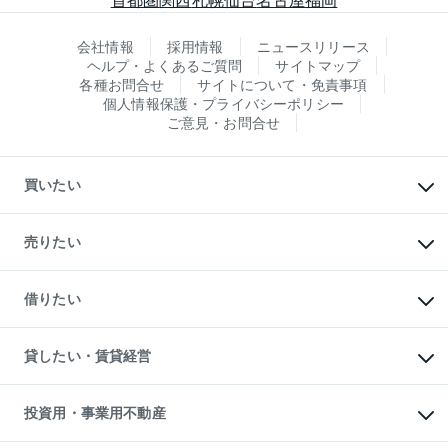
会社情報
採用情報
ニュースリリース
ヘルプ・よくあるご質問
サイトマップ
各種お問合せ
サイトについて・免責事項
個人情報保護・プライバシーポリシー
ご意見・お問合せ
買いたい
マンションの購入
新築・分譲マンションの購入
売りたい
中古マンションの購入
一戸建ての購入
マンションの売却・査定
新築一戸建ての購入
一戸建ての売却・査定
借りたい
中古一戸建ての購入
土地の売却・査定
土地の購入
スピードAI査定
不動産購入の流れ
物件を借りる
不動産売却について
注目キーワード物件特集
オフィス・店舗の賃貸
貸したい・賃貸経営
不動産査定について
購入ガイド
借りるときの流れ
売却サービス
借りるガイド
不動産売却の流れ
無料賃料査定
多言語対応
不動産買換えの流れ
マンション賃料データ
投資用・事業用不動産
売却ガイド
賃貸管理プラン
English
繁体中文
簡体中文
リロケーションについて