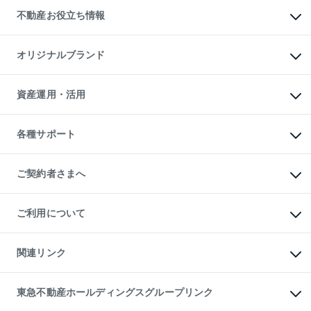
投資用不動産
貸すときの流れ
事業用不動産
不動産お役立ち情報
貸すガイド
マンション投資
投資用マンション
不動産AIアドバイザー Tellus Talk
マンション一棟
マンションライブラリー
オリジナルブランド
アパート経営
人気マンションランキング
アパート投資用物件
暮らしに役立つ不動産メディア

収益物件
当社売主リノベーションマンション
「Lnote」
ビル購入（ビル一棟）
一棟リノベーションマンション

資産運用・活用
不動産相場・不動産価格情報
投資用不動産の売却査定
L`GENTE（ルジェンテ）
不動産売却FAQ
事業用不動産の売却査定
区分リノベーションマンション

不動産コラム・ニュース
等価交換事業
海外不動産
Lideas（リディアス）
不動産用語集
不動産M&A
各種サポート
投資用一棟レジデンスWELL

不動産なんでもネット相談室
アセットマネジメント・出資
SQUARE（ウェルスクエア）
住まいの税金
不動産小口投資

シニア向けサポート
物件一括検索（購入＆賃貸）
LEGACIA（レガシア）
相続サポート
ご契約者さまへ
リフォームサポート
ご契約者さまサポートメニュー
ご紹介・再契約特典
ご利用について
入居者様専用-各種ご案内（賃貸）
東急こすもす会「こすもすWeb」
本人確認に関するお客様へのお願い
金融商品取引について
関連リンク
東急リバブル ソーシャルメディアポリシー
ご意見・お問い合わせ（金融商品取引専用の相談・お問い合わせ窓口）
すまいValue
保険募集におけるプライバシー・ポリシー
これからご結婚される方に東急百貨店のブライダルクラブ
東急不動産ホールディングスグループリンク
ダイレクトメール（郵送物）・Eメールなどの送付停止について
人材サービスのご用命は 東急リバブルスタッフ株式会社まで
宅地建物取引業者の皆様へ
東北の逸品を贈ります 東北すぐれものセレクション