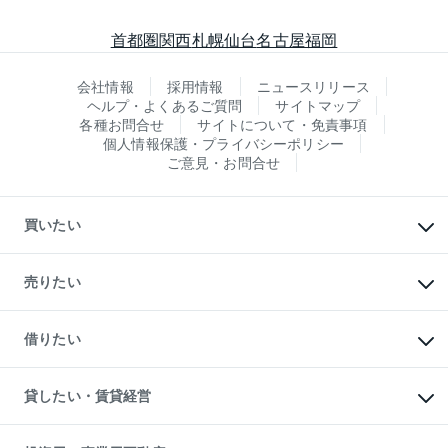
首都圏
関西
札幌
仙台
名古屋
福岡
会社情報
採用情報
ニュースリリース
ヘルプ・よくあるご質問
サイトマップ
各種お問合せ
サイトについて・免責事項
個人情報保護・プライバシーポリシー
ご意見・お問合せ
買いたい
マンションの購入
新築・分譲マンションの購入
売りたい
中古マンションの購入
一戸建ての購入
マンションの売却・査定
新築一戸建ての購入
一戸建ての売却・査定
借りたい
中古一戸建ての購入
土地の売却・査定
土地の購入
スピードAI査定
不動産購入の流れ
物件を借りる
不動産売却について
注目キーワード物件特集
オフィス・店舗の賃貸
貸したい・賃貸経営
不動産査定について
購入ガイド
借りるときの流れ
売却サービス
借りるガイド
不動産売却の流れ
無料賃料査定
多言語対応
不動産買換えの流れ
マンション賃料データ