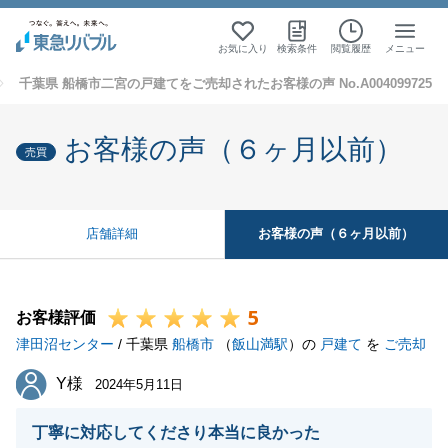
お気に入り
検索条件
閲覧履歴
メニュー
千葉県 船橋市二宮の戸建てをご売却されたお客様の声 No.A004099725
お客様の声（６ヶ月以前）
売買
お客様の声（６ヶ月以前）
店舗詳細
5
お客様評価
津田沼センター
/ 千葉県
船橋市
（
飯山満駅
）の
戸建て
を
ご売却
Y様
Y様
2024年5月11日
丁寧に対応してくださり本当に良かった