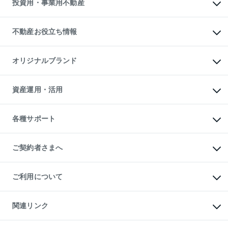
投資用・事業用不動産
売却ガイド
賃貸管理プラン
English
繁体中文
簡体中文
リロケーションについて
投資用不動産
貸すときの流れ
事業用不動産
不動産お役立ち情報
貸すガイド
マンション投資
投資用マンション
不動産AIアドバイザー Tellus Talk
マンション一棟
マンションライブラリー
オリジナルブランド
アパート経営
人気マンションランキング
アパート投資用物件
暮らしに役立つ不動産メディア

収益物件
当社売主リノベーションマンション
「Lnote」
ビル購入（ビル一棟）
一棟リノベーションマンション

資産運用・活用
不動産相場・不動産価格情報
投資用不動産の売却査定
L`GENTE（ルジェンテ）
不動産売却FAQ
事業用不動産の売却査定
区分リノベーションマンション

不動産コラム・ニュース
等価交換事業
海外不動産
Lideas（リディアス）
不動産用語集
不動産M&A
各種サポート
投資用一棟レジデンスWELL

不動産なんでもネット相談室
アセットマネジメント・出資
SQUARE（ウェルスクエア）
住まいの税金
不動産小口投資

シニア向けサポート
物件一括検索（購入＆賃貸）
LEGACIA（レガシア）
相続サポート
ご契約者さまへ
リフォームサポート
ご契約者さまサポートメニュー
ご紹介・再契約特典
ご利用について
入居者様専用-各種ご案内（賃貸）
東急こすもす会「こすもすWeb」
本人確認に関するお客様へのお願い
金融商品取引について
関連リンク
東急リバブル ソーシャルメディアポリシー
ご意見・お問い合わせ（金融商品取引専用の相談・お問い合わせ窓口）
すまいValue
保険募集におけるプライバシー・ポリシー