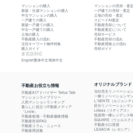
マンションの購入
マンションの売却・査
新築・分譲マンションの購入
一戸建ての売却・査定
中古マンションの購入
土地の売却・査定
一戸建ての購入
スピードAI査定
新築一戸建ての購入
不動産売却について
中古一戸建ての購入
不動産査定について
土地の購入
売却サービス
不動産購入の流れ
不動産売却の流れ
注目キーワード物件特集
不動産買換えの流れ
購入ガイド
売却ガイド
多言語対応
English
繁体中文
簡体中文
オリジナルブランド
不動産お役立ち情報
当社売主リノベーショ
不動産AIアドバイザー Tellus Talk
一棟リノベーションマン
マンションライブラリー
L`GENTE（ルジェンテ
人気マンションランキング
区分リノベーションマン
暮らしに役立つ不動産メディア

Lideas（リディアス）
「Lnote」
投資用一棟レジデンスWE
不動産相場・不動産価格情報
SQUARE（ウェルスク
不動産売却FAQ
不動産小口投資

不動産コラム・ニュース
LEGACIA（レガシア）
不動産用語集