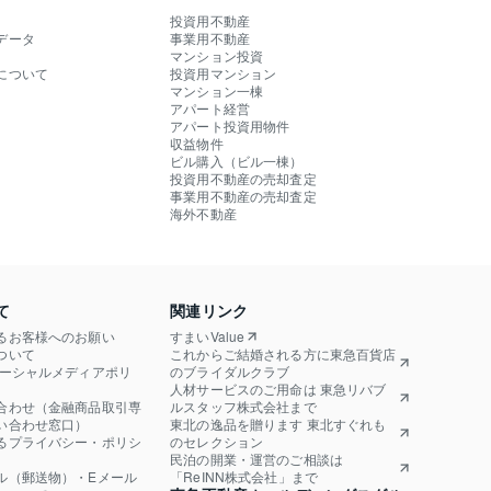
投資用不動産
データ
事業用不動産
マンション投資
について
投資用マンション
マンション一棟
アパート経営
アパート投資用物件
収益物件
ビル購入（ビル一棟）
投資用不動産の売却査定
事業用不動産の売却査定
海外不動産
て
関連リンク
るお客様へのお願い
すまいValue
ついて
これからご結婚される方に東急百貨店
ソーシャルメディアポリ
のブライダルクラブ
人材サービスのご用命は 東急リバブ
合わせ（金融商品取引専
ルスタッフ株式会社まで
い合わせ窓口）
東北の逸品を贈ります 東北すぐれも
るプライバシー・ポリシ
のセレクション
民泊の開業・運営のご相談は
ル（郵送物）・Eメール
「ReINN株式会社」まで