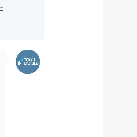
た
東急リバブル