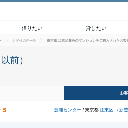
借りたい
貸したい
ー
お客様の声一覧
東京都 江東区豊洲のマンションをご購入されたお客様の声 
月以前）
お
5
豊洲センター
/ 東京都
江東区
（
新