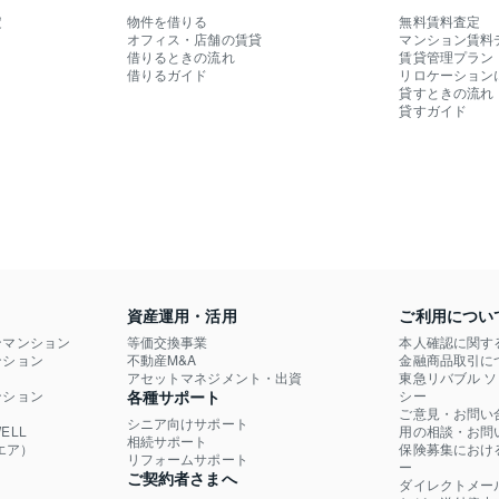
定
物件を借りる
無料賃料査定
オフィス・店舗の賃貸
マンション賃料
借りるときの流れ
賃貸管理プラン
借りるガイド
リロケーション
貸すときの流れ
貸すガイド
資産運用・活用
ご利用につい
ンマンション
等価交換事業
本人確認に関す
ション

不動産M&A
金融商品取引に
）
アセットマネジメント・出資
東急リバブル 
ション

各種サポート
シー
ご意見・お問い
シニア向けサポート
LL

用の相談・お問
相続サポート
エア）
保険募集におけ
リフォームサポート
ー
ご契約者さまへ
ダイレクトメー