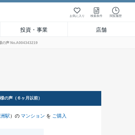
お気に入り
検索条件
閲覧履歴
投資・事業
店舗
No.A004343219
客様の声（６ヶ月以前）
豊洲駅
）の
マンション
を
ご購入