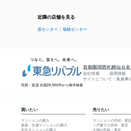
近隣の店舗を見る
原センター
瑞穂センター
首都圏
関西
札幌
仙台
名
会社情報
採用情報
サイトについて・免責事
売買・賃貸 全国29,950件から物件検索
買いたい
売りたい
マンションの購入
マンションの売却・査
新築・分譲マンションの購入
一戸建ての売却・査定
中古マンションの購入
土地の売却・査定