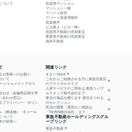
について
投資用マンション
マンション一棟
アパート経営
アパート投資用物件
収益物件
ビル購入（ビル一棟）
投資用不動産の売却査定
事業用不動産の売却査定
海外不動産
て
関連リンク
るお客様へのお願い
すまいValue
ついて
これからご結婚される方に東急百貨店
ソーシャルメディアポリ
のブライダルクラブ
人材サービスのご用命は 東急リバブ
合わせ（金融商品取引専
ルスタッフ株式会社まで
い合わせ窓口）
東北の逸品を贈ります 東北すぐれも
るプライバシー・ポリシ
のセレクション
民泊の開業・運営のご相談は
ル（郵送物）・Eメール
「ReINN株式会社」まで
東急不動産ホールディングスグル
について
ープリンク
者の皆様へ
東急不動産