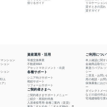
借りるガイド
リロケーション
貸すときの流れ
貸すガイド
資産運用・活用
ご利用につい
ンマンション
等価交換事業
本人確認に関す
ション

不動産M&A
金融商品取引に
）
アセットマネジメント・出資
東急リバブル 
ション

各種サポート
シー
ご意見・お問い
シニア向けサポート
LL

用の相談・お問
相続サポート
エア）
保険募集におけ
リフォームサポート
ー
ご契約者さまへ
ダイレクトメー
などの送付停止
ご契約者さまサポートメニュー
宅地建物取引業
ご紹介・再契約特典
入居者様専用-各種ご案内（賃貸）
東急こすもす会「こすもすWeb」