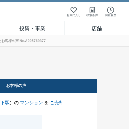
お気に入り
検索条件
閲覧履歴
投資・事業
店舗
の声 No.A005769377
お客様の声
森下駅
）の
マンション
を
ご売却