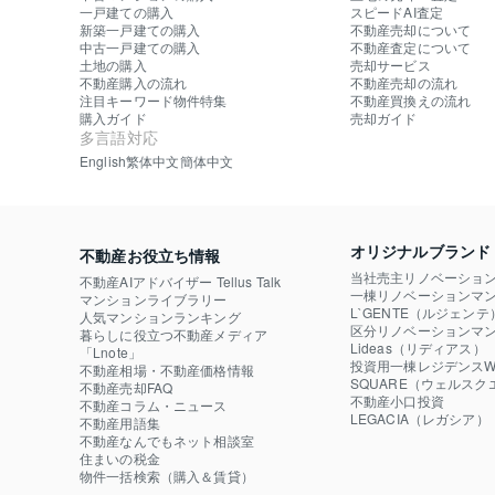
一戸建ての購入
スピードAI査定
新築一戸建ての購入
不動産売却について
中古一戸建ての購入
不動産査定について
土地の購入
売却サービス
不動産購入の流れ
不動産売却の流れ
注目キーワード物件特集
不動産買換えの流れ
購入ガイド
売却ガイド
多言語対応
English
繁体中文
簡体中文
オリジナルブランド
不動産お役立ち情報
当社売主リノベーショ
不動産AIアドバイザー Tellus Talk
一棟リノベーションマン
マンションライブラリー
L`GENTE（ルジェンテ
人気マンションランキング
区分リノベーションマン
暮らしに役立つ不動産メディア

Lideas（リディアス）
「Lnote」
投資用一棟レジデンスWE
不動産相場・不動産価格情報
SQUARE（ウェルスク
不動産売却FAQ
不動産小口投資

不動産コラム・ニュース
LEGACIA（レガシア）
不動産用語集
不動産なんでもネット相談室
住まいの税金
物件一括検索（購入＆賃貸）