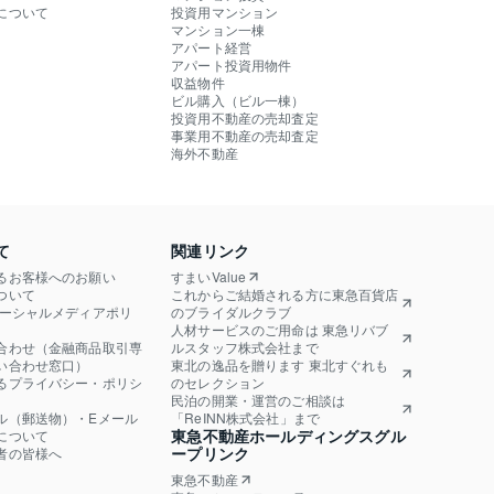
について
投資用マンション
マンション一棟
アパート経営
アパート投資用物件
収益物件
ビル購入（ビル一棟）
投資用不動産の売却査定
事業用不動産の売却査定
海外不動産
て
関連リンク
るお客様へのお願い
すまいValue
ついて
これからご結婚される方に東急百貨店
ソーシャルメディアポリ
のブライダルクラブ
人材サービスのご用命は 東急リバブ
合わせ（金融商品取引専
ルスタッフ株式会社まで
い合わせ窓口）
東北の逸品を贈ります 東北すぐれも
るプライバシー・ポリシ
のセレクション
民泊の開業・運営のご相談は
ル（郵送物）・Eメール
「ReINN株式会社」まで
東急不動産ホールディングスグル
について
ープリンク
者の皆様へ
東急不動産