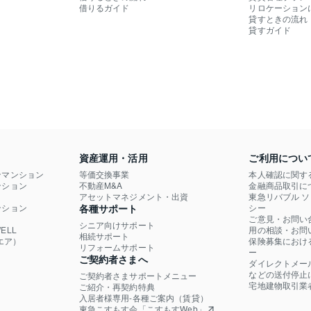
借りるガイド
リロケーション
貸すときの流れ
貸すガイド
資産運用・活用
ご利用につい
ンマンション
等価交換事業
本人確認に関す
ション

不動産M&A
金融商品取引に
）
アセットマネジメント・出資
東急リバブル 
ション

各種サポート
シー
ご意見・お問い
シニア向けサポート
LL

用の相談・お問
相続サポート
エア）
保険募集におけ
リフォームサポート
ー
ご契約者さまへ
ダイレクトメー
などの送付停止
ご契約者さまサポートメニュー
宅地建物取引業
ご紹介・再契約特典
入居者様専用-各種ご案内（賃貸）
東急こすもす会「こすもすWeb」