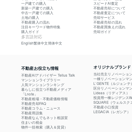
一戸建ての購入
スピードAI査定
新築一戸建ての購入
不動産売却について
中古一戸建ての購入
不動産査定について
土地の購入
売却サービス
不動産購入の流れ
不動産売却の流れ
注目キーワード物件特集
不動産買換えの流れ
購入ガイド
売却ガイド
多言語対応
English
繁体中文
簡体中文
オリジナルブランド
不動産お役立ち情報
当社売主リノベーショ
不動産AIアドバイザー Tellus Talk
一棟リノベーションマン
マンションライブラリー
L`GENTE（ルジェンテ
人気マンションランキング
区分リノベーションマン
暮らしに役立つ不動産メディア

Lideas（リディアス）
「Lnote」
投資用一棟レジデンスWE
不動産相場・不動産価格情報
SQUARE（ウェルスク
不動産売却FAQ
不動産小口投資

不動産コラム・ニュース
LEGACIA（レガシア）
不動産用語集
不動産なんでもネット相談室
住まいの税金
物件一括検索（購入＆賃貸）