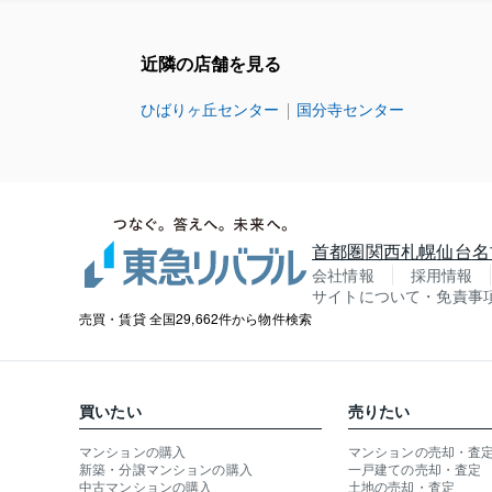
近隣の店舗を見る
ひばりヶ丘センター
国分寺センター
首都圏
関西
札幌
仙台
名
会社情報
採用情報
サイトについて・免責事
売買・賃貸 全国29,662件から物件検索
買いたい
売りたい
マンションの購入
マンションの売却・査
新築・分譲マンションの購入
一戸建ての売却・査定
中古マンションの購入
土地の売却・査定