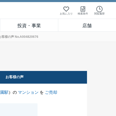
お気に入り
検索条件
閲覧履歴
投資・事業
店舗
声 No.A004820676
お客様の声
公園駅
）の
マンション
を
ご売却