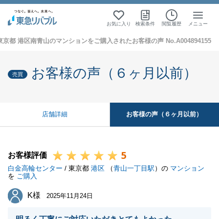
お気に入り
検索条件
閲覧履歴
メニュー
東京都 港区南青山のマンションをご購入されたお客様の声 No.A004894155
お客様の声（６ヶ月以前）
売買
お客様の声（６ヶ月以前）
店舗詳細
5
お客様評価
白金高輪センター
/ 東京都
港区
（
青山一丁目駅
）の
マンション
を
ご購入
K様
K様
2025年11月24日