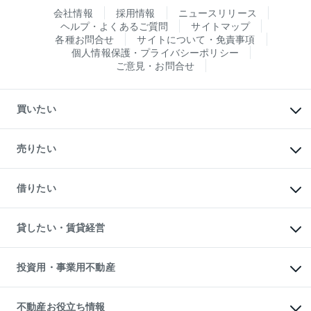
会社情報
採用情報
ニュースリリース
ヘルプ・よくあるご質問
サイトマップ
各種お問合せ
サイトについて・免責事項
個人情報保護・プライバシーポリシー
ご意見・お問合せ
買いたい
マンションの購入
新築・分譲マンションの購入
売りたい
中古マンションの購入
一戸建ての購入
マンションの売却・査定
新築一戸建ての購入
一戸建ての売却・査定
借りたい
中古一戸建ての購入
土地の売却・査定
土地の購入
スピードAI査定
不動産購入の流れ
物件を借りる
不動産売却について
注目キーワード物件特集
オフィス・店舗の賃貸
貸したい・賃貸経営
不動産査定について
購入ガイド
借りるときの流れ
売却サービス
借りるガイド
不動産売却の流れ
無料賃料査定
多言語対応
不動産買換えの流れ
マンション賃料データ
投資用・事業用不動産
売却ガイド
賃貸管理プラン
English
繁体中文
簡体中文
リロケーションについて
投資用不動産
貸すときの流れ
事業用不動産
不動産お役立ち情報
貸すガイド