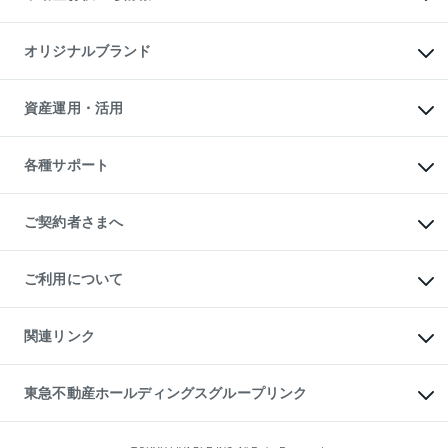
マンション投資
投資用マンション
不動産AIアドバイザー Tellus Talk
マンション一棟
マンションライブラリー
オリジナルブランド
アパート経営
人気マンションランキング
アパート投資用物件
暮らしに役立つ不動産メディア

収益物件
当社売主リノベーションマンション
「Lnote」
ビル購入（ビル一棟）
一棟リノベーションマンション

資産運用・活用
不動産相場・不動産価格情報
投資用不動産の売却査定
L`GENTE（ルジェンテ）
不動産売却FAQ
事業用不動産の売却査定
区分リノベーションマンション

不動産コラム・ニュース
等価交換事業
海外不動産
Lideas（リディアス）
不動産用語集
不動産M&A
各種サポート
投資用一棟レジデンスWELL

不動産なんでもネット相談室
アセットマネジメント・出資
SQUARE（ウェルスクエア）
住まいの税金
不動産小口投資

シニア向けサポート
物件一括検索（購入＆賃貸）
LEGACIA（レガシア）
相続サポート
ご契約者さまへ
リフォームサポート
ご契約者さまサポートメニュー
ご紹介・再契約特典
ご利用について
入居者様専用-各種ご案内（賃貸）
東急こすもす会「こすもすWeb」
本人確認に関するお客様へのお願い
金融商品取引について
関連リンク
東急リバブル ソーシャルメディアポリシー
ご意見・お問い合わせ（金融商品取引専用の相談・お問い合わせ窓口）
すまいValue
保険募集におけるプライバシー・ポリシー
これからご結婚される方に東急百貨店のブライダルクラブ
東急不動産ホールディングスグループリンク
ダイレクトメール（郵送物）・Eメールなどの送付停止について
人材サービスのご用命は 東急リバブルスタッフ株式会社まで
宅地建物取引業者の皆様へ
東北の逸品を贈ります 東北すぐれものセレクション
東急不動産
民泊の開業・運営のご相談は「ReINN株式会社」まで
東急コミュニティー