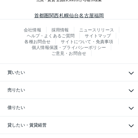
首都圏
関西
札幌
仙台
名古屋
福岡
会社情報
採用情報
ニュースリリース
ヘルプ・よくあるご質問
サイトマップ
各種お問合せ
サイトについて・免責事項
個人情報保護・プライバシーポリシー
ご意見・お問合せ
買いたい
マンションの購入
新築・分譲マンションの購入
売りたい
中古マンションの購入
一戸建ての購入
マンションの売却・査定
新築一戸建ての購入
一戸建ての売却・査定
借りたい
中古一戸建ての購入
土地の売却・査定
土地の購入
スピードAI査定
不動産購入の流れ
物件を借りる
不動産売却について
注目キーワード物件特集
オフィス・店舗の賃貸
貸したい・賃貸経営
不動産査定について
購入ガイド
借りるときの流れ
売却サービス
借りるガイド
不動産売却の流れ
無料賃料査定