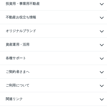
多言語対応
不動産買換えの流れ
マンション賃料データ
投資用・事業用不動産
売却ガイド
賃貸管理プラン
English
繁体中文
簡体中文
リロケーションについて
投資用不動産
貸すときの流れ
事業用不動産
不動産お役立ち情報
貸すガイド
マンション投資
投資用マンション
不動産AIアドバイザー Tellus Talk
マンション一棟
マンションライブラリー
オリジナルブランド
アパート経営
人気マンションランキング
アパート投資用物件
暮らしに役立つ不動産メディア

収益物件
当社売主リノベーションマンション
「Lnote」
ビル購入（ビル一棟）
一棟リノベーションマンション

資産運用・活用
不動産相場・不動産価格情報
投資用不動産の売却査定
L`GENTE（ルジェンテ）
不動産売却FAQ
事業用不動産の売却査定
区分リノベーションマンション

不動産コラム・ニュース
等価交換事業
海外不動産
Lideas（リディアス）
不動産用語集
不動産M&A
各種サポート
投資用一棟レジデンスWELL

不動産なんでもネット相談室
アセットマネジメント・出資
SQUARE（ウェルスクエア）
住まいの税金
不動産小口投資

シニア向けサポート
物件一括検索（購入＆賃貸）
LEGACIA（レガシア）
相続サポート
ご契約者さまへ
リフォームサポート
ご契約者さまサポートメニュー
ご紹介・再契約特典
ご利用について
入居者様専用-各種ご案内（賃貸）
東急こすもす会「こすもすWeb」
本人確認に関するお客様へのお願い
金融商品取引について
関連リンク
東急リバブル ソーシャルメディアポリシー
ご意見・お問い合わせ（金融商品取引専用の相談・お問い合わせ窓口）