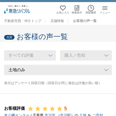
お気に入り
検索条件
閲覧履歴
メニュー
不動産売買・仲介トップ
店舗情報
お客様の声一覧
お客様の声一覧
売買
表示はアンケート回収日順（回収日が同じ場合は評価が高い順）
5
お客様評価
本八幡センター
/ 千葉県
市川市
（
市川駅
）の
土地
を
ご売却