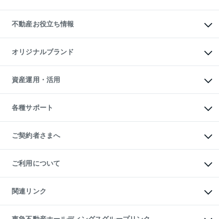
売却ガイド
賃貸管理プラン
English
繁体中文
簡体中文
リロケーションについて
投資用不動産
貸すときの流れ
事業用不動産
不動産お役立ち情報
貸すガイド
マンション投資
投資用マンション
不動産AIアドバイザー Tellus Talk
マンション一棟
マンションライブラリー
オリジナルブランド
アパート経営
人気マンションランキング
アパート投資用物件
暮らしに役立つ不動産メディア

収益物件
当社売主リノベーションマンション
「Lnote」
ビル購入（ビル一棟）
一棟リノベーションマンション

資産運用・活用
不動産相場・不動産価格情報
投資用不動産の売却査定
L`GENTE（ルジェンテ）
不動産売却FAQ
事業用不動産の売却査定
区分リノベーションマンション

不動産コラム・ニュース
等価交換事業
海外不動産
Lideas（リディアス）
不動産用語集
不動産M&A
各種サポート
投資用一棟レジデンスWELL

不動産なんでもネット相談室
アセットマネジメント・出資
SQUARE（ウェルスクエア）
住まいの税金
不動産小口投資

シニア向けサポート
物件一括検索（購入＆賃貸）
LEGACIA（レガシア）
相続サポート
ご契約者さまへ
リフォームサポート
ご契約者さまサポートメニュー
ご紹介・再契約特典
ご利用について
入居者様専用-各種ご案内（賃貸）
東急こすもす会「こすもすWeb」
本人確認に関するお客様へのお願い
金融商品取引について
関連リンク
東急リバブル ソーシャルメディアポリシー
ご意見・お問い合わせ（金融商品取引専用の相談・お問い合わせ窓口）
すまいValue
保険募集におけるプライバシー・ポリシー
これからご結婚される方に東急百貨店のブライダルクラブ