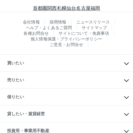
首都圏
関西
札幌
仙台
名古屋
福岡
会社情報
採用情報
ニュースリリース
ヘルプ・よくあるご質問
サイトマップ
各種お問合せ
サイトについて・免責事項
個人情報保護・プライバシーポリシー
ご意見・お問合せ
買いたい
マンションの購入
新築・分譲マンションの購入
売りたい
中古マンションの購入
一戸建ての購入
マンションの売却・査定
新築一戸建ての購入
一戸建ての売却・査定
借りたい
中古一戸建ての購入
土地の売却・査定
土地の購入
スピードAI査定
不動産購入の流れ
物件を借りる
不動産売却について
注目キーワード物件特集
オフィス・店舗の賃貸
貸したい・賃貸経営
不動産査定について
購入ガイド
借りるときの流れ
売却サービス
借りるガイド
不動産売却の流れ
無料賃料査定
多言語対応
不動産買換えの流れ
マンション賃料データ
投資用・事業用不動産