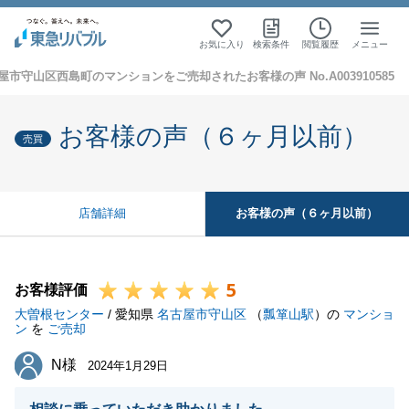
お気に入り
検索条件
閲覧履歴
メニュー
屋市守山区西島町のマンションをご売却されたお客様の声 No.A003910585
お客様の声（６ヶ月以前）
売買
お客様の声（６ヶ月以前）
店舗詳細
5
お客様評価
大曽根センター
/ 愛知県
名古屋市守山区
（
瓢箪山駅
）の
マンショ
ン
を
ご売却
N様
N様
2024年1月29日