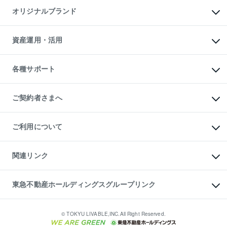
不動産AIアドバイザー Tellus Talk
マンション一棟
マンションライブラリー
オリジナルブランド
アパート経営
人気マンションランキング
アパート投資用物件
暮らしに役立つ不動産メディア

収益物件
当社売主リノベーションマンション
「Lnote」
ビル購入（ビル一棟）
一棟リノベーションマンション

資産運用・活用
不動産相場・不動産価格情報
投資用不動産の売却査定
L`GENTE（ルジェンテ）
不動産売却FAQ
事業用不動産の売却査定
区分リノベーションマンション

不動産コラム・ニュース
等価交換事業
海外不動産
Lideas（リディアス）
不動産用語集
不動産M&A
各種サポート
投資用一棟レジデンスWELL

不動産なんでもネット相談室
アセットマネジメント・出資
SQUARE（ウェルスクエア）
住まいの税金
不動産小口投資

シニア向けサポート
物件一括検索（購入＆賃貸）
LEGACIA（レガシア）
相続サポート
ご契約者さまへ
リフォームサポート
ご契約者さまサポートメニュー
ご紹介・再契約特典
ご利用について
入居者様専用-各種ご案内（賃貸）
東急こすもす会「こすもすWeb」
本人確認に関するお客様へのお願い
金融商品取引について
関連リンク
東急リバブル ソーシャルメディアポリシー
ご意見・お問い合わせ（金融商品取引専用の相談・お問い合わせ窓口）
すまいValue
保険募集におけるプライバシー・ポリシー
これからご結婚される方に東急百貨店のブライダルクラブ
東急不動産ホールディングスグループリンク
ダイレクトメール（郵送物）・Eメールなどの送付停止について
人材サービスのご用命は 東急リバブルスタッフ株式会社まで
宅地建物取引業者の皆様へ
東北の逸品を贈ります 東北すぐれものセレクション
東急不動産
民泊の開業・運営のご相談は「ReINN株式会社」まで
東急コミュニティー
© TOKYU LIVABLE,INC.All Right Reserved.
東急リバブル
東急住宅リース