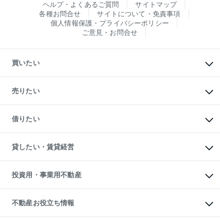
ヘルプ・よくあるご質問
サイトマップ
各種お問合せ
サイトについて・免責事項
個人情報保護・プライバシーポリシー
ご意見・お問合せ
買いたい
マンションの購入
新築・分譲マンションの購入
売りたい
中古マンションの購入
一戸建ての購入
マンションの売却・査定
新築一戸建ての購入
一戸建ての売却・査定
借りたい
中古一戸建ての購入
土地の売却・査定
土地の購入
スピードAI査定
不動産購入の流れ
物件を借りる
不動産売却について
注目キーワード物件特集
オフィス・店舗の賃貸
貸したい・賃貸経営
不動産査定について
購入ガイド
借りるときの流れ
売却サービス
借りるガイド
不動産売却の流れ
無料賃料査定
多言語対応
不動産買換えの流れ
マンション賃料データ
投資用・事業用不動産
売却ガイド
賃貸管理プラン
English
繁体中文
簡体中文
リロケーションについて
投資用不動産
貸すときの流れ
事業用不動産
不動産お役立ち情報
貸すガイド
マンション投資
投資用マンション