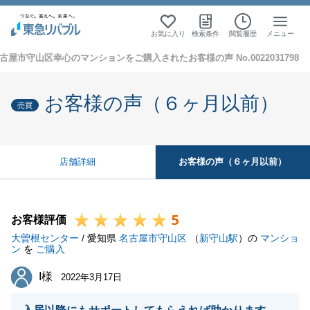
お気に入り
検索条件
閲覧履歴
メニュー
古屋市守山区幸心のマンションをご購入されたお客様の声 No.0022031798
お客様の声（６ヶ月以前）
売買
お客様の声（６ヶ月以前）
店舗詳細
5
お客様評価
大曽根センター
/ 愛知県
名古屋市守山区
（
新守山駅
）の
マンショ
ン
を
ご購入
I様
I様
2022年3月17日