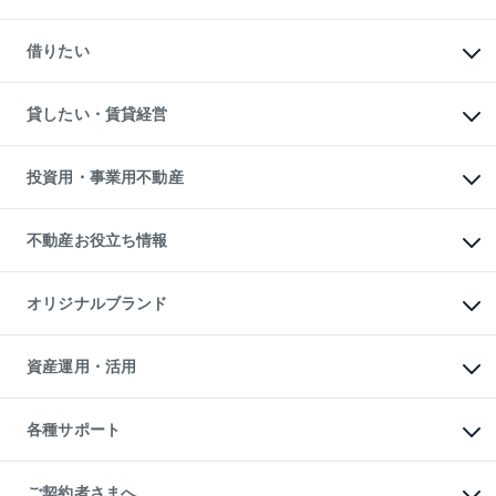
一戸建ての購入
マンションの売却・査定
新築一戸建ての購入
一戸建ての売却・査定
借りたい
中古一戸建ての購入
土地の売却・査定
土地の購入
スピードAI査定
不動産購入の流れ
物件を借りる
不動産売却について
注目キーワード物件特集
オフィス・店舗の賃貸
貸したい・賃貸経営
不動産査定について
購入ガイド
借りるときの流れ
売却サービス
借りるガイド
不動産売却の流れ
無料賃料査定
多言語対応
不動産買換えの流れ
マンション賃料データ
投資用・事業用不動産
売却ガイド
賃貸管理プラン
English
繁体中文
簡体中文
リロケーションについて
投資用不動産
貸すときの流れ
事業用不動産
不動産お役立ち情報
貸すガイド
マンション投資
投資用マンション
不動産AIアドバイザー Tellus Talk
マンション一棟
マンションライブラリー
オリジナルブランド
アパート経営
人気マンションランキング
アパート投資用物件
暮らしに役立つ不動産メディア

収益物件
当社売主リノベーションマンション
「Lnote」
ビル購入（ビル一棟）
一棟リノベーションマンション

資産運用・活用
不動産相場・不動産価格情報
投資用不動産の売却査定
L`GENTE（ルジェンテ）
不動産売却FAQ
事業用不動産の売却査定
区分リノベーションマンション

不動産コラム・ニュース
等価交換事業
海外不動産
Lideas（リディアス）
不動産用語集
不動産M&A
各種サポート
投資用一棟レジデンスWELL

不動産なんでもネット相談室
アセットマネジメント・出資
SQUARE（ウェルスクエア）
住まいの税金
不動産小口投資

シニア向けサポート
物件一括検索（購入＆賃貸）
LEGACIA（レガシア）
相続サポート
ご契約者さまへ