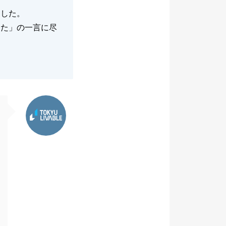
ました。
った」の一言に尽
東急リバブル