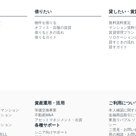
借りたい
貸したい・賃
定
物件を借りる
無料賃料査定
オフィス・店舗の賃貸
マンション賃料
借りるときの流れ
賃貸管理プラン
借りるガイド
リロケーション
貸すときの流れ
貸すガイド
資産運用・活用
ご利用につい
ンマンション
等価交換事業
本人確認に関す
ション

不動産M&A
金融商品取引に
）
アセットマネジメント・出資
東急リバブル 
ション

各種サポート
シー
ご意見・お問い
シニア向けサポート
LL

用の相談・お問