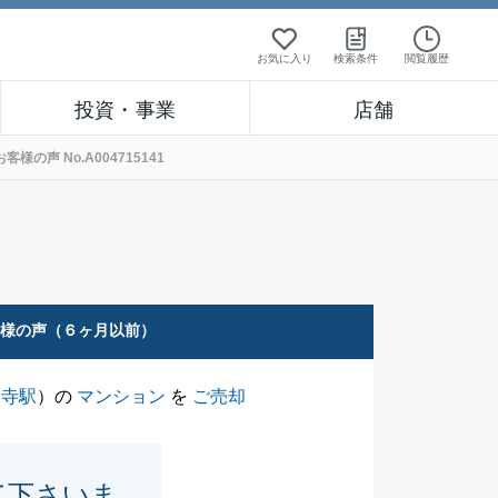
お気に入り
検索条件
閲覧履歴
投資・事業
店舗
声 No.A004715141
客様の声（６ヶ月以前）
円寺駅
）の
マンション
を
ご売却
て下さいま