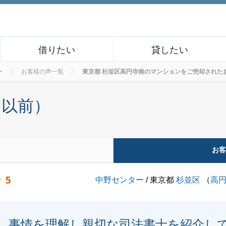
借りたい
貸したい
ー
お客様の声一覧
東京都 杉並区高円寺南のマンションをご売却されたお客様の
月以前）
お
5
中野センター
/ 東京都
杉並区
（
高
事情を理解し親切な司法書士を紹介し