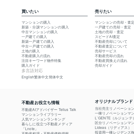
買いたい
売りたい
マンションの購入
マンションの売却・査
新築・分譲マンションの購入
一戸建ての売却・査定
中古マンションの購入
土地の売却・査定
一戸建ての購入
スピードAI査定
新築一戸建ての購入
不動産売却について
中古一戸建ての購入
不動産査定について
土地の購入
売却サービス
不動産購入の流れ
不動産売却の流れ
注目キーワード物件特集
不動産買換えの流れ
購入ガイド
売却ガイド
多言語対応
English
繁体中文
簡体中文
オリジナルブランド
不動産お役立ち情報
当社売主リノベーショ
不動産AIアドバイザー Tellus Talk
一棟リノベーションマン
マンションライブラリー
L`GENTE（ルジェンテ
人気マンションランキング
区分リノベーションマン
暮らしに役立つ不動産メディア

Lideas（リディアス）
「Lnote」
投資用一棟レジデンスWE
不動産相場・不動産価格情報