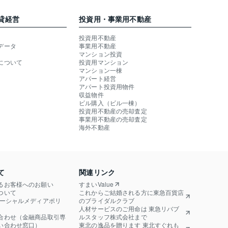
貸経営
投資用・事業用不動産
投資用不動産
データ
事業用不動産
マンション投資
について
投資用マンション
マンション一棟
アパート経営
アパート投資用物件
収益物件
ビル購入（ビル一棟）
投資用不動産の売却査定
事業用不動産の売却査定
海外不動産
て
関連リンク
るお客様へのお願い
すまいValue
ついて
これからご結婚される方に東急百貨店
ソーシャルメディアポリ
のブライダルクラブ
人材サービスのご用命は 東急リバブ
合わせ（金融商品取引専
ルスタッフ株式会社まで
い合わせ窓口）
東北の逸品を贈ります 東北すぐれも