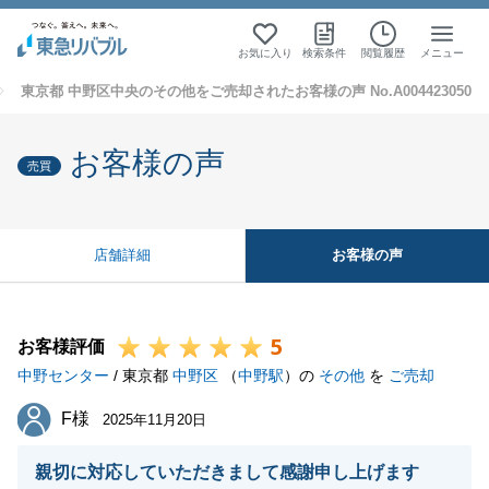
お気に入り
検索条件
閲覧履歴
メニュー
東京都 中野区中央のその他をご売却されたお客様の声 No.A004423050
お客様の声
売買
お客様の声
店舗詳細
5
お客様評価
中野センター
/ 東京都
中野区
（
中野駅
）の
その他
を
ご売却
F様
F様
2025年11月20日
親切に対応していただきまして感謝申し上げます