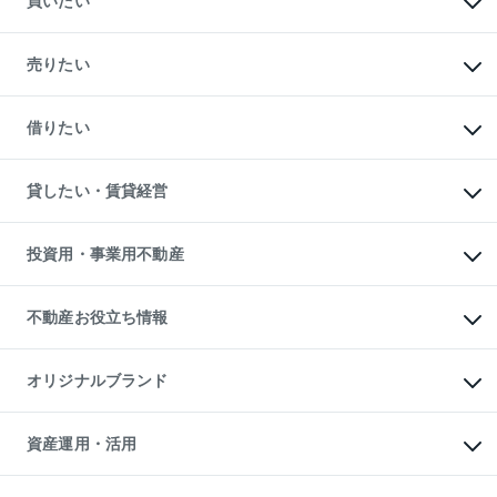
買いたい
マンションの購入
新築・分譲マンションの購入
売りたい
中古マンションの購入
一戸建ての購入
マンションの売却・査定
新築一戸建ての購入
一戸建ての売却・査定
借りたい
中古一戸建ての購入
土地の売却・査定
土地の購入
スピードAI査定
不動産購入の流れ
物件を借りる
不動産売却について
注目キーワード物件特集
オフィス・店舗の賃貸
貸したい・賃貸経営
不動産査定について
購入ガイド
借りるときの流れ
売却サービス
借りるガイド
不動産売却の流れ
無料賃料査定
多言語対応
不動産買換えの流れ
マンション賃料データ
投資用・事業用不動産
売却ガイド
賃貸管理プラン
English
繁体中文
簡体中文
リロケーションについて
投資用不動産
貸すときの流れ
事業用不動産
不動産お役立ち情報
貸すガイド
マンション投資
投資用マンション
不動産AIアドバイザー Tellus Talk
マンション一棟
マンションライブラリー
オリジナルブランド
アパート経営
人気マンションランキング
アパート投資用物件
暮らしに役立つ不動産メディア

収益物件
当社売主リノベーションマンション
「Lnote」
ビル購入（ビル一棟）
一棟リノベーションマンション

資産運用・活用
不動産相場・不動産価格情報
投資用不動産の売却査定
L`GENTE（ルジェンテ）
不動産売却FAQ
事業用不動産の売却査定
区分リノベーションマンション

不動産コラム・ニュース
等価交換事業
海外不動産
Lideas（リディアス）