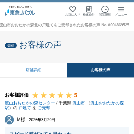
お気に入り
検索条件
閲覧履歴
メニュー
流山市おおたかの森北の戸建てをご売却されたお客様の声 No.A004869525
お客様の声
売買
お客様の声
店舗詳細
5
お客様評価
流山おおたかの森センター
/ 千葉県
流山市
（
流山おおたかの森
駅
）の
戸建て
を
ご売却
M様
M様
2026年3月29日