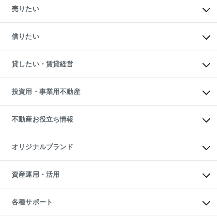
新築・分譲マンションの購入
売りたい
中古マンションの購入
一戸建ての購入
マンションの売却・査定
新築一戸建ての購入
一戸建ての売却・査定
借りたい
中古一戸建ての購入
土地の売却・査定
土地の購入
スピードAI査定
不動産購入の流れ
物件を借りる
不動産売却について
注目キーワード物件特集
オフィス・店舗の賃貸
貸したい・賃貸経営
不動産査定について
購入ガイド
借りるときの流れ
売却サービス
借りるガイド
不動産売却の流れ
無料賃料査定
多言語対応
不動産買換えの流れ
マンション賃料データ
投資用・事業用不動産
売却ガイド
賃貸管理プラン
English
繁体中文
簡体中文
リロケーションについて
投資用不動産
貸すときの流れ
事業用不動産
不動産お役立ち情報
貸すガイド
マンション投資
投資用マンション
不動産AIアドバイザー Tellus Talk
マンション一棟
マンションライブラリー
オリジナルブランド
アパート経営
人気マンションランキング
アパート投資用物件
暮らしに役立つ不動産メディア

収益物件
当社売主リノベーションマンション
「Lnote」
ビル購入（ビル一棟）
一棟リノベーションマンション

資産運用・活用
不動産相場・不動産価格情報
投資用不動産の売却査定
L`GENTE（ルジェンテ）
不動産売却FAQ
事業用不動産の売却査定
区分リノベーションマンション

不動産コラム・ニュース
等価交換事業
海外不動産
Lideas（リディアス）
不動産用語集
不動産M&A
各種サポート
投資用一棟レジデンスWELL

不動産なんでもネット相談室
アセットマネジメント・出資
SQUARE（ウェルスクエア）
住まいの税金