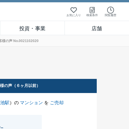
お気に入り
検索条件
閲覧履歴
投資・事業
店舗
 No.0021102020
客様の声（６ヶ月以前）
赤池駅
）の
マンション
を
ご売却
た