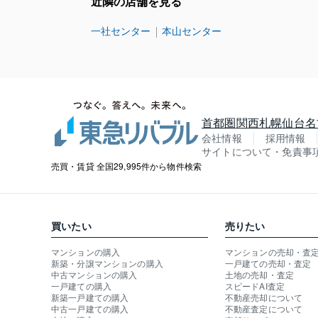
近隣の店舗を見る
一社センター
本山センター
首都圏
関西
札幌
仙台
名
会社情報
採用情報
サイトについて・免責事
売買・賃貸 全国29,995件から物件検索
買いたい
売りたい
マンションの購入
マンションの売却・査
新築・分譲マンションの購入
一戸建ての売却・査定
中古マンションの購入
土地の売却・査定
一戸建ての購入
スピードAI査定
新築一戸建ての購入
不動産売却について
中古一戸建ての購入
不動産査定について