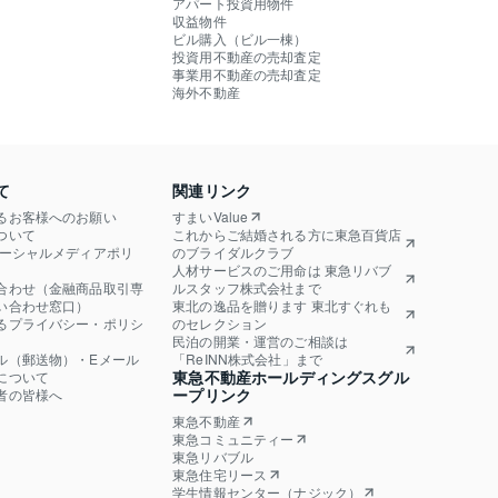
アパート投資用物件
収益物件
ビル購入（ビル一棟）
投資用不動産の売却査定
事業用不動産の売却査定
海外不動産
て
関連リンク
るお客様へのお願い
すまいValue
ついて
これからご結婚される方に東急百貨店
ソーシャルメディアポリ
のブライダルクラブ
人材サービスのご用命は 東急リバブ
合わせ（金融商品取引専
ルスタッフ株式会社まで
い合わせ窓口）
東北の逸品を贈ります 東北すぐれも
るプライバシー・ポリシ
のセレクション
民泊の開業・運営のご相談は
ル（郵送物）・Eメール
「ReINN株式会社」まで
東急不動産ホールディングスグル
について
ープリンク
者の皆様へ
東急不動産
東急コミュニティー
東急リバブル
東急住宅リース
学生情報センター（ナジック）