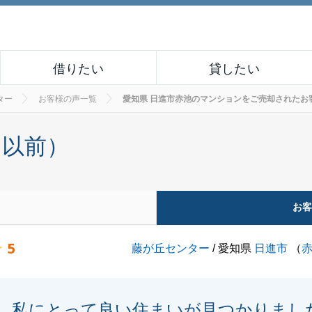
借りたい
貸したい
ター
お客様の声一覧
愛知県 日進市赤池のマンションをご売却されたお客様の声
月以前）
お
5
藤が丘センター
/ 愛知県
日進市
（
私にとって良い住まいが見つかりまし