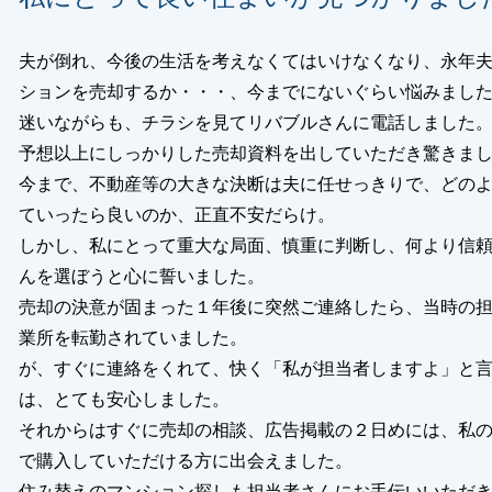
夫が倒れ、今後の生活を考えなくてはいけなくなり、永年
ションを売却するか・・・、今までにないぐらい悩みまし
迷いながらも、チラシを見てリバブルさんに電話しました
予想以上にしっかりした売却資料を出していただき驚きま
今まで、不動産等の大きな決断は夫に任せっきりで、どの
ていったら良いのか、正直不安だらけ。
しかし、私にとって重大な局面、慎重に判断し、何より信
んを選ぼうと心に誓いました。
売却の決意が固まった１年後に突然ご連絡したら、当時の
業所を転勤されていました。
が、すぐに連絡をくれて、快く「私が担当者しますよ」と
は、とても安心しました。
それからはすぐに売却の相談、広告掲載の２日めには、私
で購入していただける方に出会えました。
住み替えのマンション探しも担当者さんにお手伝いいただ