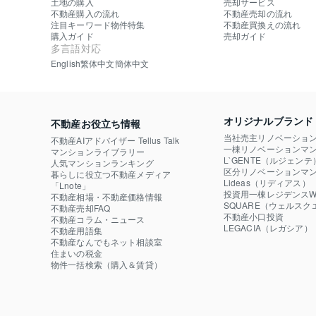
土地の購入
売却サービス
不動産購入の流れ
不動産売却の流れ
注目キーワード物件特集
不動産買換えの流れ
購入ガイド
売却ガイド
多言語対応
English
繁体中文
簡体中文
オリジナルブランド
不動産お役立ち情報
当社売主リノベーショ
不動産AIアドバイザー Tellus Talk
一棟リノベーションマン
マンションライブラリー
L`GENTE（ルジェンテ
人気マンションランキング
区分リノベーションマン
暮らしに役立つ不動産メディア

Lideas（リディアス）
「Lnote」
投資用一棟レジデンスWE
不動産相場・不動産価格情報
SQUARE（ウェルスク
不動産売却FAQ
不動産小口投資

不動産コラム・ニュース
LEGACIA（レガシア）
不動産用語集
不動産なんでもネット相談室
住まいの税金
物件一括検索（購入＆賃貸）