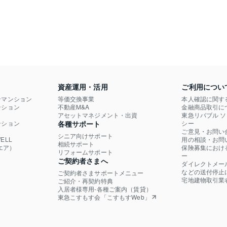
資産運用・活用
ご利用につい
ンマンション
等価交換事業
本人確認に関す
ション

不動産M&A
金融商品取引に
）
アセットマネジメント・出資
東急リバブル 
ション

各種サポート
シー
ご意見・お問い
シニア向けサポート
LL

用の相談・お問
相続サポート
エア）
保険募集におけ
リフォームサポート
ー
ご契約者さまへ
ダイレクトメー
などの送付停止
ご契約者さまサポートメニュー
宅地建物取引業
ご紹介・再契約特典
入居者様専用-各種ご案内（賃貸）
東急こすもす会「こすもすWeb」