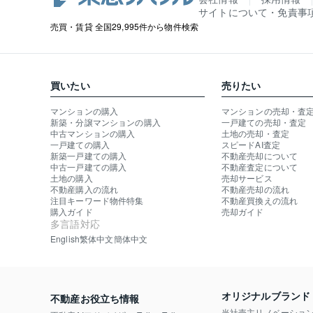
サイトについて・免責事
売買・賃貸 全国29,995件から物件検索
買いたい
売りたい
マンションの購入
マンションの売却・査
新築・分譲マンションの購入
一戸建ての売却・査定
中古マンションの購入
土地の売却・査定
一戸建ての購入
スピードAI査定
新築一戸建ての購入
不動産売却について
中古一戸建ての購入
不動産査定について
土地の購入
売却サービス
不動産購入の流れ
不動産売却の流れ
注目キーワード物件特集
不動産買換えの流れ
購入ガイド
売却ガイド
多言語対応
English
繁体中文
簡体中文
オリジナルブランド
不動産お役立ち情報
当社売主リノベーショ