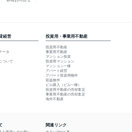
貸経営
投資用・事業用不動産
投資用不動産
データ
事業用不動産
マンション投資
について
投資用マンション
マンション一棟
アパート経営
アパート投資用物件
収益物件
ビル購入（ビル一棟）
投資用不動産の売却査定
事業用不動産の売却査定
海外不動産
て
関連リンク
るお客様へのお願い
すまいValue