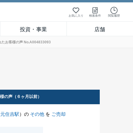
お気に入り
検索条件
閲覧履歴
投資・事業
店舗
様の声 No.A004833093
客様の声（６ヶ月以前）
（
元住吉駅
）の
その他
を
ご売却