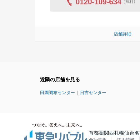
0120-109-634
（無料）
店舗詳細
近隣の店舗を見る
田園調布センター
日吉センター
首都圏
関西
札幌
仙台
名
会社情報
採用情報