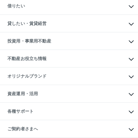
新築一戸建ての購入
一戸建ての売却・査定
借りたい
中古一戸建ての購入
土地の売却・査定
土地の購入
スピードAI査定
不動産購入の流れ
物件を借りる
不動産売却について
注目キーワード物件特集
オフィス・店舗の賃貸
貸したい・賃貸経営
不動産査定について
購入ガイド
借りるときの流れ
売却サービス
借りるガイド
不動産売却の流れ
無料賃料査定
多言語対応
不動産買換えの流れ
マンション賃料データ
投資用・事業用不動産
売却ガイド
賃貸管理プラン
English
繁体中文
簡体中文
リロケーションについて
投資用不動産
貸すときの流れ
事業用不動産
不動産お役立ち情報
貸すガイド
マンション投資
投資用マンション
不動産AIアドバイザー Tellus Talk
マンション一棟
マンションライブラリー
オリジナルブランド
アパート経営
人気マンションランキング
アパート投資用物件
暮らしに役立つ不動産メディア

収益物件
当社売主リノベーションマンション
「Lnote」
ビル購入（ビル一棟）
一棟リノベーションマンション

資産運用・活用
不動産相場・不動産価格情報
投資用不動産の売却査定
L`GENTE（ルジェンテ）
不動産売却FAQ
事業用不動産の売却査定
区分リノベーションマンション

不動産コラム・ニュース
等価交換事業
海外不動産
Lideas（リディアス）
不動産用語集
不動産M&A
各種サポート
投資用一棟レジデンスWELL

不動産なんでもネット相談室
アセットマネジメント・出資
SQUARE（ウェルスクエア）
住まいの税金
不動産小口投資

シニア向けサポート
物件一括検索（購入＆賃貸）
LEGACIA（レガシア）
相続サポート
ご契約者さまへ
リフォームサポート