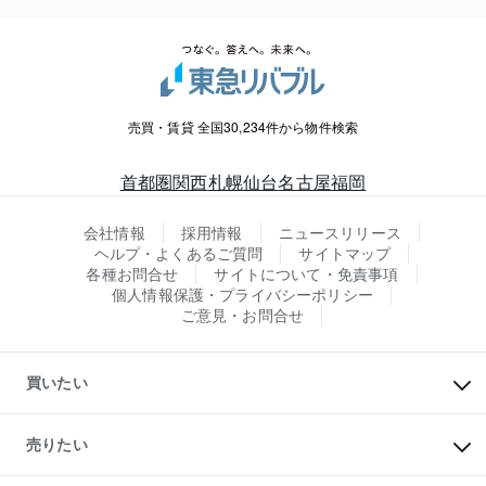
売買・賃貸 全国30,234件から物件検索
首都圏
関西
札幌
仙台
名古屋
福岡
会社情報
採用情報
ニュースリリース
ヘルプ・よくあるご質問
サイトマップ
各種お問合せ
サイトについて・免責事項
個人情報保護・プライバシーポリシー
ご意見・お問合せ
買いたい
マンションの購入
新築・分譲マンションの購入
売りたい
中古マンションの購入
一戸建ての購入
マンションの売却・査定