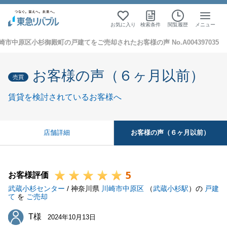
お気に入り
検索条件
閲覧履歴
メニュー
崎市中原区小杉御殿町の戸建てをご売却されたお客様の声 No.A004397035
お客様の声（６ヶ月以前）
売買
賃貸を検討されているお客様へ
お客様の声（６ヶ月以前）
店舗詳細
5
お客様評価
武蔵小杉センター
/ 神奈川県
川崎市中原区
（
武蔵小杉駅
）の
戸建
て
を
ご売却
T様
T様
2024年10月13日