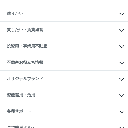
中古マンションの購入
一戸建ての購入
マンションの売却・査定
新築一戸建ての購入
一戸建ての売却・査定
借りたい
中古一戸建ての購入
土地の売却・査定
土地の購入
スピードAI査定
不動産購入の流れ
物件を借りる
不動産売却について
注目キーワード物件特集
オフィス・店舗の賃貸
貸したい・賃貸経営
不動産査定について
購入ガイド
借りるときの流れ
売却サービス
借りるガイド
不動産売却の流れ
無料賃料査定
多言語対応
不動産買換えの流れ
マンション賃料データ
投資用・事業用不動産
売却ガイド
賃貸管理プラン
English
繁体中文
簡体中文
リロケーションについて
投資用不動産
貸すときの流れ
事業用不動産
不動産お役立ち情報
貸すガイド
マンション投資
投資用マンション
不動産AIアドバイザー Tellus Talk
マンション一棟
マンションライブラリー
オリジナルブランド
アパート経営
人気マンションランキング
アパート投資用物件
暮らしに役立つ不動産メディア

収益物件
当社売主リノベーションマンション
「Lnote」
ビル購入（ビル一棟）
一棟リノベーションマンション

資産運用・活用
不動産相場・不動産価格情報
投資用不動産の売却査定
L`GENTE（ルジェンテ）
不動産売却FAQ
事業用不動産の売却査定
区分リノベーションマンション

不動産コラム・ニュース
等価交換事業
海外不動産
Lideas（リディアス）
不動産用語集
不動産M&A
各種サポート
投資用一棟レジデンスWELL

不動産なんでもネット相談室
アセットマネジメント・出資
SQUARE（ウェルスクエア）
住まいの税金
不動産小口投資

シニア向けサポート
物件一括検索（購入＆賃貸）
LEGACIA（レガシア）
相続サポート
ご契約者さまへ