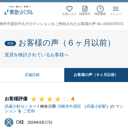
お気に入り
検索条件
閲覧履歴
メニュー
崎市中原区中丸子のマンションをご売却されたお客様の声 No.A004378472
お客様の声（６ヶ月以前）
売買
賃貸を検討されているお客様へ
お客様の声（６ヶ月以前）
店舗詳細
4
お客様評価
武蔵小杉センター
/ 神奈川県
川崎市中原区
（
武蔵小杉駅
）の
マン
ション
を
ご売却
O様
O様
2024年9月17日