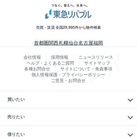
売買・賃貸 全国29,995件から物件検索
首都圏
関西
札幌
仙台
名古屋
福岡
会社情報
採用情報
ニュースリリース
ヘルプ・よくあるご質問
サイトマップ
各種お問合せ
サイトについて・免責事項
個人情報保護・プライバシーポリシー
ご意見・お問合せ
買いたい
マンションの購入
新築・分譲マンションの購入
売りたい
中古マンションの購入
一戸建ての購入
マンションの売却・査定
新築一戸建ての購入
一戸建ての売却・査定
借りたい
中古一戸建ての購入