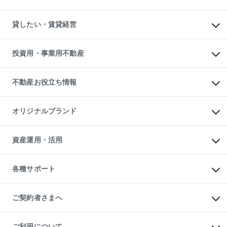
土地の売却・査定
土地の購入
スピードAI査定
不動産購入の流れ
物件を借りる
不動産売却について
注目キーワード物件特集
オフィス・店舗の賃貸
貸したい・賃貸経営
不動産査定について
購入ガイド
借りるときの流れ
売却サービス
借りるガイド
不動産売却の流れ
無料賃料査定
多言語対応
不動産買換えの流れ
マンション賃料データ
投資用・事業用不動産
売却ガイド
賃貸管理プラン
English
繁体中文
簡体中文
リロケーションについて
投資用不動産
貸すときの流れ
事業用不動産
不動産お役立ち情報
貸すガイド
マンション投資
投資用マンション
不動産AIアドバイザー Tellus Talk
マンション一棟
マンションライブラリー
オリジナルブランド
アパート経営
人気マンションランキング
アパート投資用物件
暮らしに役立つ不動産メディア

収益物件
当社売主リノベーションマンション
「Lnote」
ビル購入（ビル一棟）
一棟リノベーションマンション

資産運用・活用
不動産相場・不動産価格情報
投資用不動産の売却査定
L`GENTE（ルジェンテ）
不動産売却FAQ
事業用不動産の売却査定
区分リノベーションマンション

不動産コラム・ニュース
等価交換事業
海外不動産
Lideas（リディアス）
不動産用語集
不動産M&A
各種サポート
投資用一棟レジデンスWELL

不動産なんでもネット相談室
アセットマネジメント・出資
SQUARE（ウェルスクエア）
住まいの税金
不動産小口投資

シニア向けサポート
物件一括検索（購入＆賃貸）
LEGACIA（レガシア）
相続サポート
ご契約者さまへ
リフォームサポート
ご契約者さまサポートメニュー
ご紹介・再契約特典
ご利用について