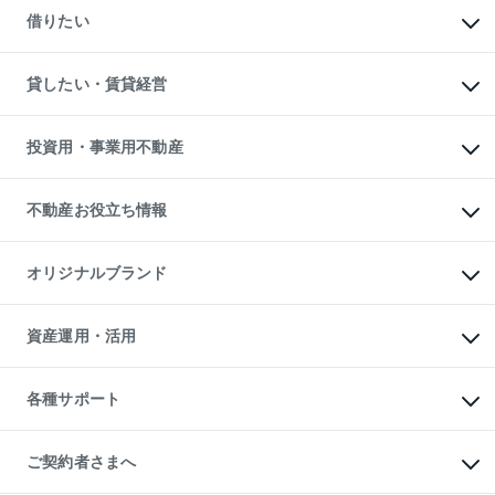
新築一戸建ての購入
一戸建ての売却・査定
借りたい
中古一戸建ての購入
土地の売却・査定
土地の購入
スピードAI査定
不動産購入の流れ
物件を借りる
不動産売却について
注目キーワード物件特集
オフィス・店舗の賃貸
貸したい・賃貸経営
不動産査定について
購入ガイド
借りるときの流れ
売却サービス
借りるガイド
不動産売却の流れ
無料賃料査定
多言語対応
不動産買換えの流れ
マンション賃料データ
投資用・事業用不動産
売却ガイド
賃貸管理プラン
English
繁体中文
簡体中文
リロケーションについて
投資用不動産
貸すときの流れ
事業用不動産
不動産お役立ち情報
貸すガイド
マンション投資
投資用マンション
不動産AIアドバイザー Tellus Talk
マンション一棟
マンションライブラリー
オリジナルブランド
アパート経営
人気マンションランキング
アパート投資用物件
暮らしに役立つ不動産メディア

収益物件
当社売主リノベーションマンション
「Lnote」
ビル購入（ビル一棟）
一棟リノベーションマンション

資産運用・活用
不動産相場・不動産価格情報
投資用不動産の売却査定
L`GENTE（ルジェンテ）
不動産売却FAQ
事業用不動産の売却査定
区分リノベーションマンション

不動産コラム・ニュース
等価交換事業
海外不動産
Lideas（リディアス）
不動産用語集
不動産M&A
各種サポート
投資用一棟レジデンスWELL

不動産なんでもネット相談室
アセットマネジメント・出資
SQUARE（ウェルスクエア）
住まいの税金
不動産小口投資

シニア向けサポート
物件一括検索（購入＆賃貸）
LEGACIA（レガシア）
相続サポート
ご契約者さまへ
リフォームサポート