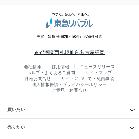
売買・賃貸 全国29,658件から物件検索
首都圏
関西
札幌
仙台
名古屋
福岡
会社情報
採用情報
ニュースリリース
ヘルプ・よくあるご質問
サイトマップ
各種お問合せ
サイトについて・免責事項
個人情報保護・プライバシーポリシー
ご意見・お問合せ
買いたい
マンションの購入
新築・分譲マンションの購入
売りたい
中古マンションの購入
一戸建ての購入
マンションの売却・査定