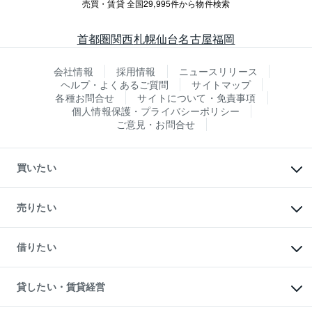
売買・賃貸 全国29,995件から物件検索
首都圏
関西
札幌
仙台
名古屋
福岡
会社情報
採用情報
ニュースリリース
ヘルプ・よくあるご質問
サイトマップ
各種お問合せ
サイトについて・免責事項
個人情報保護・プライバシーポリシー
ご意見・お問合せ
買いたい
マンションの購入
新築・分譲マンションの購入
売りたい
中古マンションの購入
一戸建ての購入
マンションの売却・査定
新築一戸建ての購入
一戸建ての売却・査定
借りたい
中古一戸建ての購入
土地の売却・査定
土地の購入
スピードAI査定
不動産購入の流れ
物件を借りる
不動産売却について
注目キーワード物件特集
オフィス・店舗の賃貸
貸したい・賃貸経営
不動産査定について
購入ガイド
借りるときの流れ
売却サービス
借りるガイド
不動産売却の流れ
無料賃料査定