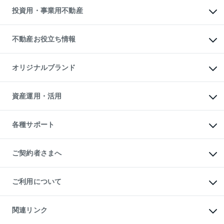
多言語対応
不動産買換えの流れ
マンション賃料データ
投資用・事業用不動産
売却ガイド
賃貸管理プラン
English
繁体中文
簡体中文
リロケーションについて
投資用不動産
貸すときの流れ
事業用不動産
不動産お役立ち情報
貸すガイド
マンション投資
投資用マンション
不動産AIアドバイザー Tellus Talk
マンション一棟
マンションライブラリー
オリジナルブランド
アパート経営
人気マンションランキング
アパート投資用物件
暮らしに役立つ不動産メディア

収益物件
当社売主リノベーションマンション
「Lnote」
ビル購入（ビル一棟）
一棟リノベーションマンション

資産運用・活用
不動産相場・不動産価格情報
投資用不動産の売却査定
L`GENTE（ルジェンテ）
不動産売却FAQ
事業用不動産の売却査定
区分リノベーションマンション

不動産コラム・ニュース
等価交換事業
海外不動産
Lideas（リディアス）
不動産用語集
不動産M&A
各種サポート
投資用一棟レジデンスWELL

不動産なんでもネット相談室
アセットマネジメント・出資
SQUARE（ウェルスクエア）
住まいの税金
不動産小口投資

シニア向けサポート
物件一括検索（購入＆賃貸）
LEGACIA（レガシア）
相続サポート
ご契約者さまへ
リフォームサポート
ご契約者さまサポートメニュー
ご紹介・再契約特典
ご利用について
入居者様専用-各種ご案内（賃貸）
東急こすもす会「こすもすWeb」
本人確認に関するお客様へのお願い
金融商品取引について
関連リンク
東急リバブル ソーシャルメディアポリシー
ご意見・お問い合わせ（金融商品取引専用の相談・お問い合わせ窓口）