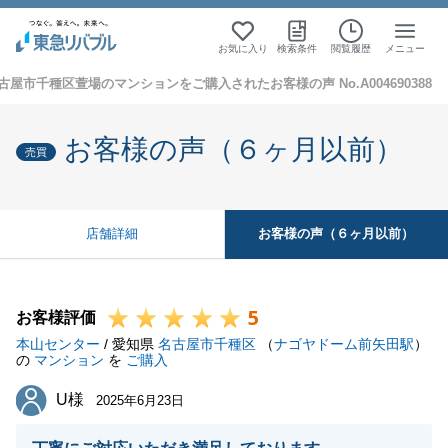
お気に入り
検索条件
閲覧履歴
メニュー
古屋市千種区萱場のマンションをご購入されたお客様の声 No.A004690388
お客様の声（６ヶ月以前）
売買
お客様の声（６ヶ月以前）
店舗詳細
5
お客様評価
本山センター
/ 愛知県
名古屋市千種区
（
ナゴヤドーム前矢田駅
）
の
マンション
を
ご購入
U様
U様
2025年6月23日