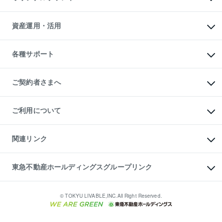
人気マンションランキング
アパート投資用物件
暮らしに役立つ不動産メディア

収益物件
当社売主リノベーションマンション
「Lnote」
ビル購入（ビル一棟）
一棟リノベーションマンション

資産運用・活用
不動産相場・不動産価格情報
投資用不動産の売却査定
L`GENTE（ルジェンテ）
不動産売却FAQ
事業用不動産の売却査定
区分リノベーションマンション

不動産コラム・ニュース
等価交換事業
海外不動産
Lideas（リディアス）
不動産用語集
不動産M&A
各種サポート
投資用一棟レジデンスWELL

不動産なんでもネット相談室
アセットマネジメント・出資
SQUARE（ウェルスクエア）
住まいの税金
不動産小口投資

シニア向けサポート
物件一括検索（購入＆賃貸）
LEGACIA（レガシア）
相続サポート
ご契約者さまへ
リフォームサポート
ご契約者さまサポートメニュー
ご紹介・再契約特典
ご利用について
入居者様専用-各種ご案内（賃貸）
東急こすもす会「こすもすWeb」
本人確認に関するお客様へのお願い
金融商品取引について
関連リンク
東急リバブル ソーシャルメディアポリシー
ご意見・お問い合わせ（金融商品取引専用の相談・お問い合わせ窓口）
すまいValue
保険募集におけるプライバシー・ポリシー
これからご結婚される方に東急百貨店のブライダルクラブ
東急不動産ホールディングスグループリンク
ダイレクトメール（郵送物）・Eメールなどの送付停止について
人材サービスのご用命は 東急リバブルスタッフ株式会社まで
宅地建物取引業者の皆様へ
東北の逸品を贈ります 東北すぐれものセレクション
東急不動産
民泊の開業・運営のご相談は「ReINN株式会社」まで
東急コミュニティー
© TOKYU LIVABLE,INC.All Right Reserved.
東急リバブル
東急住宅リース
学生情報センター（ナジック）