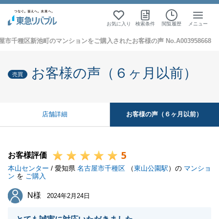
お気に入り
検索条件
閲覧履歴
メニュー
屋市千種区新池町のマンションをご購入されたお客様の声 No.A003958668
お客様の声（６ヶ月以前）
売買
お客様の声（６ヶ月以前）
店舗詳細
5
お客様評価
本山センター
/ 愛知県
名古屋市千種区
（
東山公園駅
）の
マンショ
ン
を
ご購入
N様
N様
2024年2月24日