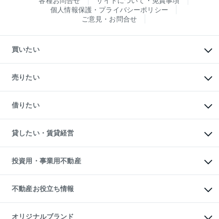
各種お問合せ
サイトについて・免責事項
個人情報保護・プライバシーポリシー
ご意見・お問合せ
買いたい
マンションの購入
新築・分譲マンションの購入
売りたい
中古マンションの購入
一戸建ての購入
マンションの売却・査定
新築一戸建ての購入
一戸建ての売却・査定
借りたい
中古一戸建ての購入
土地の売却・査定
土地の購入
スピードAI査定
不動産購入の流れ
物件を借りる
不動産売却について
注目キーワード物件特集
オフィス・店舗の賃貸
貸したい・賃貸経営
不動産査定について
購入ガイド
借りるときの流れ
売却サービス
借りるガイド
不動産売却の流れ
無料賃料査定
多言語対応
不動産買換えの流れ
マンション賃料データ
投資用・事業用不動産
売却ガイド
賃貸管理プラン
English
繁体中文
簡体中文
リロケーションについて
投資用不動産
貸すときの流れ
事業用不動産
不動産お役立ち情報
貸すガイド
マンション投資
投資用マンション
不動産AIアドバイザー Tellus Talk
マンション一棟
マンションライブラリー
オリジナルブランド
アパート経営