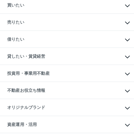
買いたい
マンションの購入
新築・分譲マンションの購入
売りたい
中古マンションの購入
一戸建ての購入
マンションの売却・査定
新築一戸建ての購入
一戸建ての売却・査定
借りたい
中古一戸建ての購入
土地の売却・査定
土地の購入
スピードAI査定
不動産購入の流れ
物件を借りる
不動産売却について
注目キーワード物件特集
オフィス・店舗の賃貸
貸したい・賃貸経営
不動産査定について
購入ガイド
借りるときの流れ
売却サービス
借りるガイド
不動産売却の流れ
無料賃料査定
多言語対応
不動産買換えの流れ
マンション賃料データ
投資用・事業用不動産
売却ガイド
賃貸管理プラン
English
繁体中文
簡体中文
リロケーションについて
投資用不動産
貸すときの流れ
事業用不動産
不動産お役立ち情報
貸すガイド
マンション投資
投資用マンション
不動産AIアドバイザー Tellus Talk
マンション一棟
マンションライブラリー
オリジナルブランド
アパート経営
人気マンションランキング
アパート投資用物件
暮らしに役立つ不動産メディア

収益物件
当社売主リノベーションマンション
「Lnote」
ビル購入（ビル一棟）
一棟リノベーションマンション

資産運用・活用
不動産相場・不動産価格情報
投資用不動産の売却査定
L`GENTE（ルジェンテ）
不動産売却FAQ
事業用不動産の売却査定
区分リノベーションマンション
