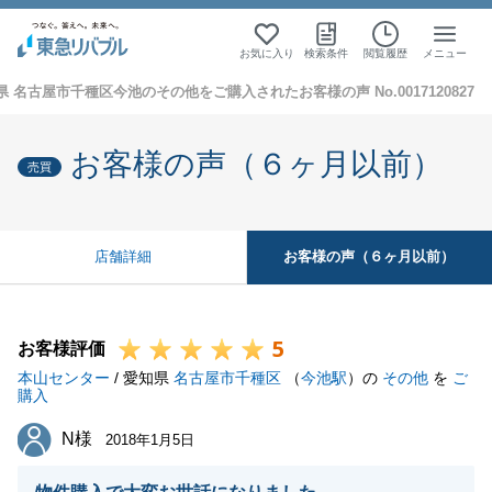
お気に入り
検索条件
閲覧履歴
メニュー
県 名古屋市千種区今池のその他をご購入されたお客様の声 No.0017120827
お客様の声（６ヶ月以前）
売買
お客様の声（６ヶ月以前）
店舗詳細
5
お客様評価
本山センター
/ 愛知県
名古屋市千種区
（
今池駅
）の
その他
を
ご
購入
N様
N様
2018年1月5日