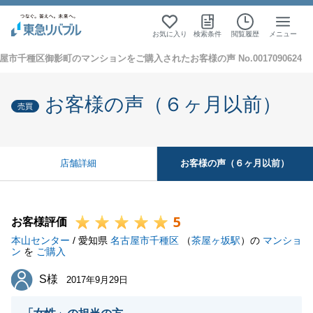
お気に入り
検索条件
閲覧履歴
メニュー
屋市千種区御影町のマンションをご購入されたお客様の声 No.0017090624
お客様の声（６ヶ月以前）
売買
お客様の声（６ヶ月以前）
店舗詳細
5
お客様評価
本山センター
/ 愛知県
名古屋市千種区
（
茶屋ヶ坂駅
）の
マンショ
ン
を
ご購入
S様
S様
2017年9月29日