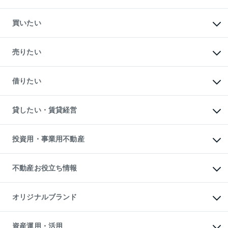
買いたい
マンションの購入
新築・分譲マンションの購入
売りたい
中古マンションの購入
一戸建ての購入
マンションの売却・査定
新築一戸建ての購入
一戸建ての売却・査定
借りたい
中古一戸建ての購入
土地の売却・査定
土地の購入
スピードAI査定
不動産購入の流れ
物件を借りる
不動産売却について
注目キーワード物件特集
オフィス・店舗の賃貸
貸したい・賃貸経営
不動産査定について
購入ガイド
借りるときの流れ
売却サービス
借りるガイド
不動産売却の流れ
無料賃料査定
多言語対応
不動産買換えの流れ
マンション賃料データ
投資用・事業用不動産
売却ガイド
賃貸管理プラン
English
繁体中文
簡体中文
リロケーションについて
投資用不動産
貸すときの流れ
事業用不動産
不動産お役立ち情報
貸すガイド
マンション投資
投資用マンション
不動産AIアドバイザー Tellus Talk
マンション一棟
マンションライブラリー
オリジナルブランド
アパート経営
人気マンションランキング
アパート投資用物件
暮らしに役立つ不動産メディア

収益物件
当社売主リノベーションマンション
「Lnote」
ビル購入（ビル一棟）
一棟リノベーションマンション

資産運用・活用
不動産相場・不動産価格情報