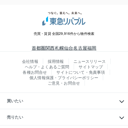
売買・賃貸 全国29,916件から物件検索
首都圏
関西
札幌
仙台
名古屋
福岡
会社情報
採用情報
ニュースリリース
ヘルプ・よくあるご質問
サイトマップ
各種お問合せ
サイトについて・免責事項
個人情報保護・プライバシーポリシー
ご意見・お問合せ
買いたい
マンションの購入
新築・分譲マンションの購入
売りたい
中古マンションの購入
一戸建ての購入
マンションの売却・査定