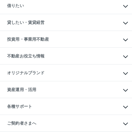
新築一戸建ての購入
一戸建ての売却・査定
借りたい
中古一戸建ての購入
土地の売却・査定
土地の購入
スピードAI査定
不動産購入の流れ
物件を借りる
不動産売却について
注目キーワード物件特集
オフィス・店舗の賃貸
貸したい・賃貸経営
不動産査定について
購入ガイド
借りるときの流れ
売却サービス
借りるガイド
不動産売却の流れ
無料賃料査定
多言語対応
不動産買換えの流れ
マンション賃料データ
投資用・事業用不動産
売却ガイド
賃貸管理プラン
English
繁体中文
簡体中文
リロケーションについて
投資用不動産
貸すときの流れ
事業用不動産
不動産お役立ち情報
貸すガイド
マンション投資
投資用マンション
不動産AIアドバイザー Tellus Talk
マンション一棟
マンションライブラリー
オリジナルブランド
アパート経営
人気マンションランキング
アパート投資用物件
暮らしに役立つ不動産メディア

収益物件
当社売主リノベーションマンション
「Lnote」
ビル購入（ビル一棟）
一棟リノベーションマンション

資産運用・活用
不動産相場・不動産価格情報
投資用不動産の売却査定
L`GENTE（ルジェンテ）
不動産売却FAQ
事業用不動産の売却査定
区分リノベーションマンション

不動産コラム・ニュース
等価交換事業
海外不動産
Lideas（リディアス）
不動産用語集
不動産M&A
各種サポート
投資用一棟レジデンスWELL

不動産なんでもネット相談室
アセットマネジメント・出資
SQUARE（ウェルスクエア）
住まいの税金
不動産小口投資

シニア向けサポート
物件一括検索（購入＆賃貸）
LEGACIA（レガシア）
相続サポート
ご契約者さまへ
リフォームサポート