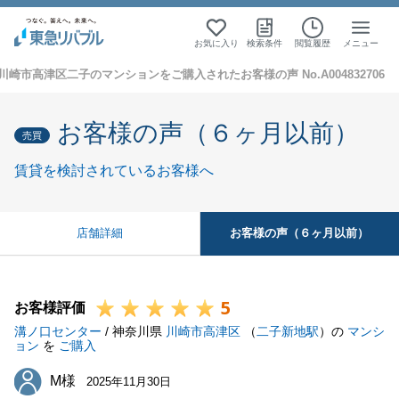
お気に入り
検索条件
閲覧履歴
メニュー
川崎市高津区二子のマンションをご購入されたお客様の声 No.A004832706
お客様の声（６ヶ月以前）
売買
賃貸を検討されているお客様へ
お客様の声（６ヶ月以前）
店舗詳細
5
お客様評価
溝ノ口センター
/ 神奈川県
川崎市高津区
（
二子新地駅
）の
マンシ
ョン
を
ご購入
M様
M様
2025年11月30日