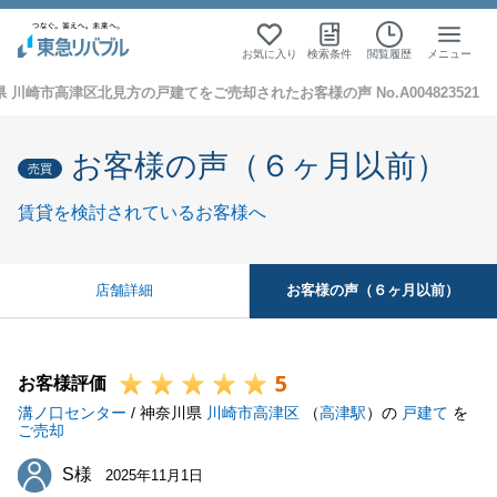
お気に入り
検索条件
閲覧履歴
メニュー
 川崎市高津区北見方の戸建てをご売却されたお客様の声 No.A004823521
お客様の声（６ヶ月以前）
売買
賃貸を検討されているお客様へ
お客様の声（６ヶ月以前）
店舗詳細
5
お客様評価
溝ノ口センター
/ 神奈川県
川崎市高津区
（
高津駅
）の
戸建て
を
ご売却
S様
S様
2025年11月1日