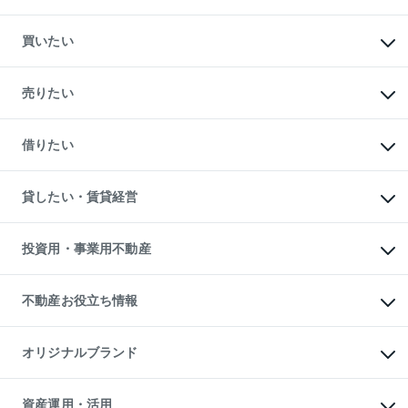
買いたい
マンションの購入
新築・分譲マンションの購入
売りたい
中古マンションの購入
一戸建ての購入
マンションの売却・査定
新築一戸建ての購入
一戸建ての売却・査定
借りたい
中古一戸建ての購入
土地の売却・査定
土地の購入
スピードAI査定
不動産購入の流れ
物件を借りる
不動産売却について
注目キーワード物件特集
オフィス・店舗の賃貸
貸したい・賃貸経営
不動産査定について
購入ガイド
借りるときの流れ
売却サービス
借りるガイド
不動産売却の流れ
無料賃料査定
多言語対応
不動産買換えの流れ
マンション賃料データ
投資用・事業用不動産
売却ガイド
賃貸管理プラン
English
繁体中文
簡体中文
リロケーションについて
投資用不動産
貸すときの流れ
事業用不動産
不動産お役立ち情報
貸すガイド
マンション投資
投資用マンション
不動産AIアドバイザー Tellus Talk
マンション一棟
マンションライブラリー
オリジナルブランド
アパート経営
人気マンションランキング
アパート投資用物件
暮らしに役立つ不動産メディア

収益物件
当社売主リノベーションマンション
「Lnote」
ビル購入（ビル一棟）
一棟リノベーションマンション

資産運用・活用
不動産相場・不動産価格情報