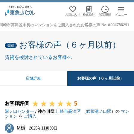
お気に入り
検索条件
閲覧履歴
メニュー
川崎市高津区末長のマンションをご購入されたお客様の声 No.A004758291
お客様の声（６ヶ月以前）
売買
賃貸を検討されているお客様へ
お客様の声（６ヶ月以前）
店舗詳細
5
お客様評価
溝ノ口センター
/ 神奈川県
川崎市高津区
（
武蔵溝ノ口駅
）の
マン
ション
を
ご購入
M様
M様
2025年11月30日