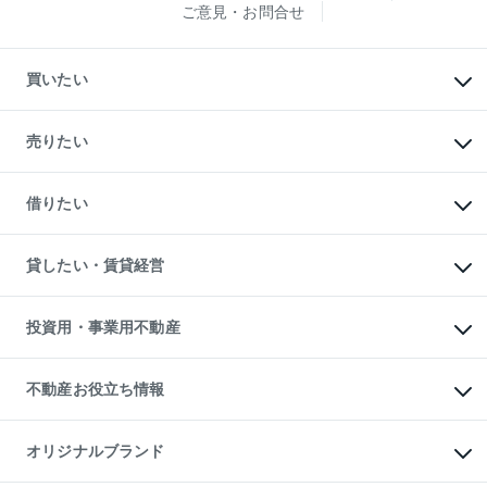
ご意見・お問合せ
買いたい
マンションの購入
新築・分譲マンションの購入
売りたい
中古マンションの購入
一戸建ての購入
マンションの売却・査定
新築一戸建ての購入
一戸建ての売却・査定
借りたい
中古一戸建ての購入
土地の売却・査定
土地の購入
スピードAI査定
不動産購入の流れ
物件を借りる
不動産売却について
注目キーワード物件特集
オフィス・店舗の賃貸
貸したい・賃貸経営
不動産査定について
購入ガイド
借りるときの流れ
売却サービス
借りるガイド
不動産売却の流れ
無料賃料査定
多言語対応
不動産買換えの流れ
マンション賃料データ
投資用・事業用不動産
売却ガイド
賃貸管理プラン
English
繁体中文
簡体中文
リロケーションについて
投資用不動産
貸すときの流れ
事業用不動産
不動産お役立ち情報
貸すガイド
マンション投資
投資用マンション
不動産AIアドバイザー Tellus Talk
マンション一棟
マンションライブラリー
オリジナルブランド
アパート経営
人気マンションランキング
アパート投資用物件
暮らしに役立つ不動産メディア
