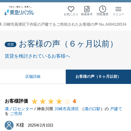
お気に入り
検索条件
閲覧履歴
メニュー
 川崎市高津区下作延の戸建てをご売却されたお客様の声 No.A004128534
お客様の声（６ヶ月以前）
売買
賃貸を検討されているお客様へ
お客様の声（６ヶ月以前）
店舗詳細
4
お客様評価
溝ノ口センター
/ 神奈川県
川崎市高津区
（
溝の口駅
）の
戸建て
を
ご売却
K様
K様
2025年2月10日