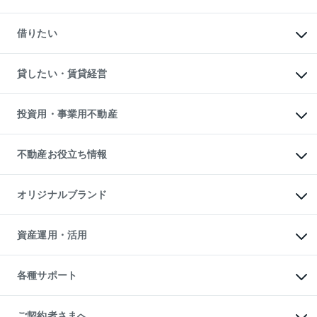
中古マンションの購入
一戸建ての購入
マンションの売却・査定
新築一戸建ての購入
一戸建ての売却・査定
借りたい
中古一戸建ての購入
土地の売却・査定
土地の購入
スピードAI査定
不動産購入の流れ
物件を借りる
不動産売却について
注目キーワード物件特集
オフィス・店舗の賃貸
貸したい・賃貸経営
不動産査定について
購入ガイド
借りるときの流れ
売却サービス
借りるガイド
不動産売却の流れ
無料賃料査定
多言語対応
不動産買換えの流れ
マンション賃料データ
投資用・事業用不動産
売却ガイド
賃貸管理プラン
English
繁体中文
簡体中文
リロケーションについて
投資用不動産
貸すときの流れ
事業用不動産
不動産お役立ち情報
貸すガイド
マンション投資
投資用マンション
不動産AIアドバイザー Tellus Talk
マンション一棟
マンションライブラリー
オリジナルブランド
アパート経営
人気マンションランキング
アパート投資用物件
暮らしに役立つ不動産メディア

収益物件
当社売主リノベーションマンション
「Lnote」
ビル購入（ビル一棟）
一棟リノベーションマンション

資産運用・活用
不動産相場・不動産価格情報
投資用不動産の売却査定
L`GENTE（ルジェンテ）
不動産売却FAQ
事業用不動産の売却査定
区分リノベーションマンション

不動産コラム・ニュース
等価交換事業
海外不動産
Lideas（リディアス）
不動産用語集
不動産M&A
各種サポート
投資用一棟レジデンスWELL

不動産なんでもネット相談室
アセットマネジメント・出資
SQUARE（ウェルスクエア）
住まいの税金
不動産小口投資

シニア向けサポート
物件一括検索（購入＆賃貸）
LEGACIA（レガシア）
相続サポート
ご契約者さまへ