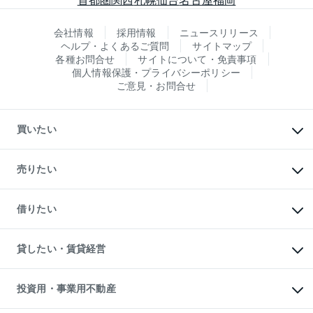
会社情報
採用情報
ニュースリリース
ヘルプ・よくあるご質問
サイトマップ
各種お問合せ
サイトについて・免責事項
個人情報保護・プライバシーポリシー
ご意見・お問合せ
買いたい
マンションの購入
新築・分譲マンションの購入
売りたい
中古マンションの購入
一戸建ての購入
マンションの売却・査定
新築一戸建ての購入
一戸建ての売却・査定
借りたい
中古一戸建ての購入
土地の売却・査定
土地の購入
スピードAI査定
不動産購入の流れ
物件を借りる
不動産売却について
注目キーワード物件特集
オフィス・店舗の賃貸
貸したい・賃貸経営
不動産査定について
購入ガイド
借りるときの流れ
売却サービス
借りるガイド
不動産売却の流れ
無料賃料査定
多言語対応
不動産買換えの流れ
マンション賃料データ
投資用・事業用不動産
売却ガイド
賃貸管理プラン
English
繁体中文
簡体中文
リロケーションについて