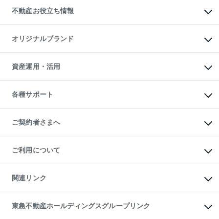
投資用不動産
貸すときの流れ
事業用不動産
不動産お役立ち情報
貸すガイド
マンション投資
投資用マンション
不動産AIアドバイザー Tellus Talk
マンション一棟
マンションライブラリー
オリジナルブランド
アパート経営
人気マンションランキング
アパート投資用物件
暮らしに役立つ不動産メディア

収益物件
当社売主リノベーションマンション
「Lnote」
ビル購入（ビル一棟）
一棟リノベーションマンション

資産運用・活用
不動産相場・不動産価格情報
投資用不動産の売却査定
L`GENTE（ルジェンテ）
不動産売却FAQ
事業用不動産の売却査定
区分リノベーションマンション

不動産コラム・ニュース
等価交換事業
海外不動産
Lideas（リディアス）
不動産用語集
不動産M&A
各種サポート
投資用一棟レジデンスWELL

不動産なんでもネット相談室
アセットマネジメント・出資
SQUARE（ウェルスクエア）
住まいの税金
不動産小口投資

シニア向けサポート
物件一括検索（購入＆賃貸）
LEGACIA（レガシア）
相続サポート
ご契約者さまへ
リフォームサポート
ご契約者さまサポートメニュー
ご紹介・再契約特典
ご利用について
入居者様専用-各種ご案内（賃貸）
東急こすもす会「こすもすWeb」
本人確認に関するお客様へのお願い
金融商品取引について
関連リンク
東急リバブル ソーシャルメディアポリシー
ご意見・お問い合わせ（金融商品取引専用の相談・お問い合わせ窓口）
すまいValue
保険募集におけるプライバシー・ポリシー
これからご結婚される方に東急百貨店のブライダルクラブ
東急不動産ホールディングスグループリンク
ダイレクトメール（郵送物）・Eメールなどの送付停止について
人材サービスのご用命は 東急リバブルスタッフ株式会社まで
宅地建物取引業者の皆様へ
東北の逸品を贈ります 東北すぐれものセレクション