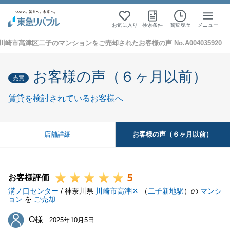
お気に入り
検索条件
閲覧履歴
メニュー
川崎市高津区二子のマンションをご売却されたお客様の声 No.A004035920
お客様の声（６ヶ月以前）
売買
賃貸を検討されているお客様へ
お客様の声（６ヶ月以前）
店舗詳細
5
お客様評価
溝ノ口センター
/ 神奈川県
川崎市高津区
（
二子新地駅
）の
マンシ
ョン
を
ご売却
O様
O様
2025年10月5日