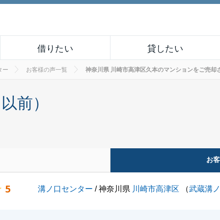
借りたい
貸したい
ター
お客様の声一覧
神奈川県 川崎市高津区久本のマンションをご売却されたお
月以前）
お
5
溝ノ口センター
/ 神奈川県
川崎市高津区
（
武蔵溝