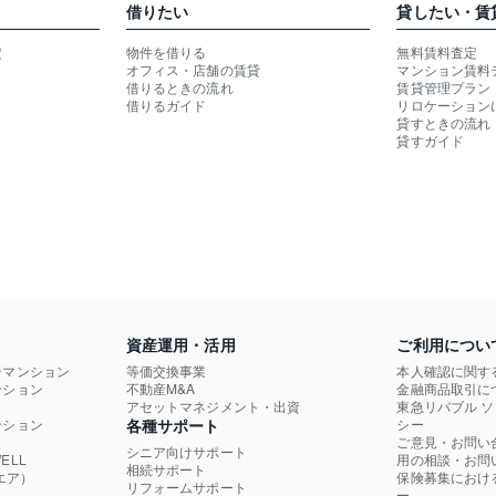
借りたい
貸したい・賃
定
物件を借りる
無料賃料査定
オフィス・店舗の賃貸
マンション賃料
借りるときの流れ
賃貸管理プラン
借りるガイド
リロケーション
貸すときの流れ
貸すガイド
資産運用・活用
ご利用につい
ンマンション
等価交換事業
本人確認に関す
ション

不動産M&A
金融商品取引に
）
アセットマネジメント・出資
東急リバブル 
ション

各種サポート
シー
ご意見・お問い
シニア向けサポート
LL

用の相談・お問
相続サポート
エア）
保険募集におけ
リフォームサポート
ー