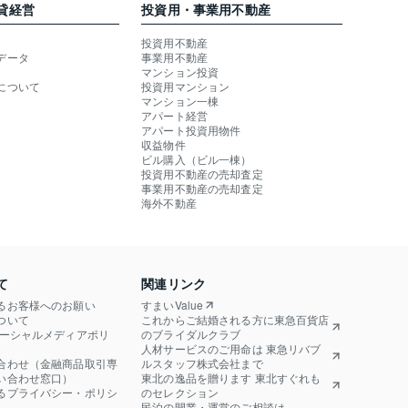
貸経営
投資用・事業用不動産
投資用不動産
データ
事業用不動産
マンション投資
について
投資用マンション
マンション一棟
アパート経営
アパート投資用物件
収益物件
ビル購入（ビル一棟）
投資用不動産の売却査定
事業用不動産の売却査定
海外不動産
て
関連リンク
るお客様へのお願い
すまいValue
ついて
これからご結婚される方に東急百貨店
ソーシャルメディアポリ
のブライダルクラブ
人材サービスのご用命は 東急リバブ
合わせ（金融商品取引専
ルスタッフ株式会社まで
い合わせ窓口）
東北の逸品を贈ります 東北すぐれも
るプライバシー・ポリシ
のセレクション
民泊の開業・運営のご相談は