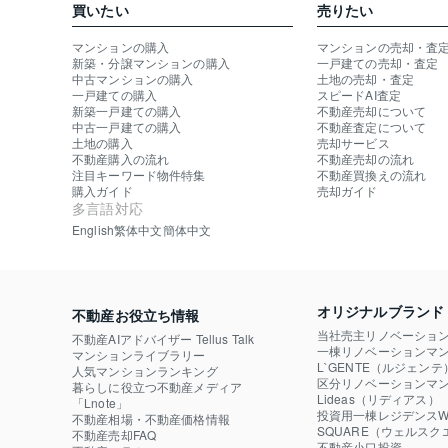
買いたい
売りたい
マンションの購入
マンションの売却・査
新築・分譲マンションの購入
一戸建ての売却・査定
中古マンションの購入
土地の売却・査定
一戸建ての購入
スピードAI査定
新築一戸建ての購入
不動産売却について
中古一戸建ての購入
不動産査定について
土地の購入
売却サービス
不動産購入の流れ
不動産売却の流れ
注目キーワード物件特集
不動産買換えの流れ
購入ガイド
売却ガイド
多言語対応
English
繁体中文
簡体中文
オリジナルブランド
不動産お役立ち情報
当社売主リノベーショ
不動産AIアドバイザー Tellus Talk
一棟リノベーションマン
マンションライブラリー
L`GENTE（ルジェンテ
人気マンションランキング
区分リノベーションマン
暮らしに役立つ不動産メディア

Lideas（リディアス）
「Lnote」
投資用一棟レジデンスWE
不動産相場・不動産価格情報
SQUARE（ウェルスク
不動産売却FAQ
不動産小口投資
