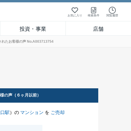
お気に入り
検索条件
閲覧履歴
投資・事業
店舗
客様の声 No.A003713754
客様の声（６ヶ月以前）
ノ口駅
）の
マンション
を
ご売却