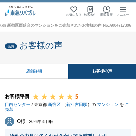
お気に入り
検索条件
閲覧履歴
メニュー
京都 新宿区西落合のマンションをご売却されたお客様の声 No.A004717396
お客様の声
売買
お客様の声
店舗詳細
5
お客様評価
目白センター
/ 東京都
新宿区
（
新江古田駅
）の
マンション
を
ご
売却
O様
O様
2026年3月9日