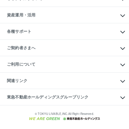
人気マンションランキング
アパート投資用物件
暮らしに役立つ不動産メディア

収益物件
当社売主リノベーションマンション
「Lnote」
ビル購入（ビル一棟）
一棟リノベーションマンション

資産運用・活用
不動産相場・不動産価格情報
投資用不動産の売却査定
L`GENTE（ルジェンテ）
不動産売却FAQ
事業用不動産の売却査定
区分リノベーションマンション

不動産コラム・ニュース
等価交換事業
海外不動産
Lideas（リディアス）
不動産用語集
不動産M&A
各種サポート
投資用一棟レジデンスWELL

不動産なんでもネット相談室
アセットマネジメント・出資
SQUARE（ウェルスクエア）
住まいの税金
不動産小口投資

シニア向けサポート
物件一括検索（購入＆賃貸）
LEGACIA（レガシア）
相続サポート
ご契約者さまへ
リフォームサポート
ご契約者さまサポートメニュー
ご紹介・再契約特典
ご利用について
入居者様専用-各種ご案内（賃貸）
東急こすもす会「こすもすWeb」
本人確認に関するお客様へのお願い
金融商品取引について
関連リンク
東急リバブル ソーシャルメディアポリシー
ご意見・お問い合わせ（金融商品取引専用の相談・お問い合わせ窓口）
すまいValue
保険募集におけるプライバシー・ポリシー
これからご結婚される方に東急百貨店のブライダルクラブ
東急不動産ホールディングスグループリンク
ダイレクトメール（郵送物）・Eメールなどの送付停止について
人材サービスのご用命は 東急リバブルスタッフ株式会社まで
宅地建物取引業者の皆様へ
東北の逸品を贈ります 東北すぐれものセレクション
東急不動産
民泊の開業・運営のご相談は「ReINN株式会社」まで
東急コミュニティー
© TOKYU LIVABLE,INC.All Right Reserved.
東急リバブル
東急住宅リース
学生情報センター（ナジック）