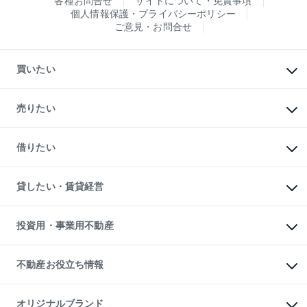
各種お問合せ
サイトについて・免責事項
個人情報保護・プライバシーポリシー
ご意見・お問合せ
買いたい
マンションの購入
新築・分譲マンションの購入
売りたい
中古マンションの購入
一戸建ての購入
マンションの売却・査定
新築一戸建ての購入
一戸建ての売却・査定
借りたい
中古一戸建ての購入
土地の売却・査定
土地の購入
スピードAI査定
不動産購入の流れ
物件を借りる
不動産売却について
注目キーワード物件特集
オフィス・店舗の賃貸
貸したい・賃貸経営
不動産査定について
購入ガイド
借りるときの流れ
売却サービス
借りるガイド
不動産売却の流れ
無料賃料査定
多言語対応
不動産買換えの流れ
マンション賃料データ
投資用・事業用不動産
売却ガイド
賃貸管理プラン
English
繁体中文
簡体中文
リロケーションについて
投資用不動産
貸すときの流れ
事業用不動産
不動産お役立ち情報
貸すガイド
マンション投資
投資用マンション
不動産AIアドバイザー Tellus Talk
マンション一棟
マンションライブラリー
オリジナルブランド
アパート経営