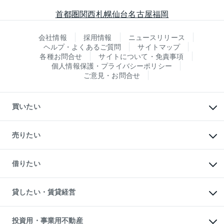
首都圏
関西
札幌
仙台
名古屋
福岡
会社情報
採用情報
ニュースリリース
ヘルプ・よくあるご質問
サイトマップ
各種お問合せ
サイトについて・免責事項
個人情報保護・プライバシーポリシー
ご意見・お問合せ
買いたい
マンションの購入
新築・分譲マンションの購入
売りたい
中古マンションの購入
一戸建ての購入
マンションの売却・査定
新築一戸建ての購入
一戸建ての売却・査定
借りたい
中古一戸建ての購入
土地の売却・査定
土地の購入
スピードAI査定
不動産購入の流れ
物件を借りる
不動産売却について
注目キーワード物件特集
オフィス・店舗の賃貸
貸したい・賃貸経営
不動産査定について
購入ガイド
借りるときの流れ
売却サービス
借りるガイド
不動産売却の流れ
無料賃料査定
多言語対応
不動産買換えの流れ
マンション賃料データ
投資用・事業用不動産