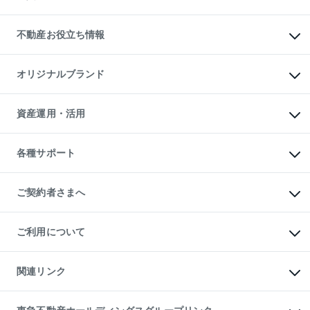
売却ガイド
賃貸管理プラン
English
繁体中文
簡体中文
リロケーションについて
投資用不動産
貸すときの流れ
事業用不動産
不動産お役立ち情報
貸すガイド
マンション投資
投資用マンション
不動産AIアドバイザー Tellus Talk
マンション一棟
マンションライブラリー
オリジナルブランド
アパート経営
人気マンションランキング
アパート投資用物件
暮らしに役立つ不動産メディア

収益物件
当社売主リノベーションマンション
「Lnote」
ビル購入（ビル一棟）
一棟リノベーションマンション

資産運用・活用
不動産相場・不動産価格情報
投資用不動産の売却査定
L`GENTE（ルジェンテ）
不動産売却FAQ
事業用不動産の売却査定
区分リノベーションマンション

不動産コラム・ニュース
等価交換事業
海外不動産
Lideas（リディアス）
不動産用語集
不動産M&A
各種サポート
投資用一棟レジデンスWELL

不動産なんでもネット相談室
アセットマネジメント・出資
SQUARE（ウェルスクエア）
住まいの税金
不動産小口投資

シニア向けサポート
物件一括検索（購入＆賃貸）
LEGACIA（レガシア）
相続サポート
ご契約者さまへ
リフォームサポート
ご契約者さまサポートメニュー
ご紹介・再契約特典
ご利用について
入居者様専用-各種ご案内（賃貸）
東急こすもす会「こすもすWeb」
本人確認に関するお客様へのお願い
金融商品取引について
関連リンク
東急リバブル ソーシャルメディアポリシー
ご意見・お問い合わせ（金融商品取引専用の相談・お問い合わせ窓口）
すまいValue
保険募集におけるプライバシー・ポリシー
これからご結婚される方に東急百貨店のブライダルクラブ