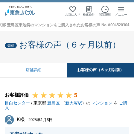
お気に入り
検索条件
閲覧履歴
メニュー
京都 豊島区東池袋のマンションをご購入されたお客様の声 No.A004520364
お客様の声（６ヶ月以前）
売買
お客様の声（６ヶ月以前）
店舗詳細
5
お客様評価
目白センター
/ 東京都
豊島区
（
新大塚駅
）の
マンション
を
ご購
入
K様
K様
2025年1月6日