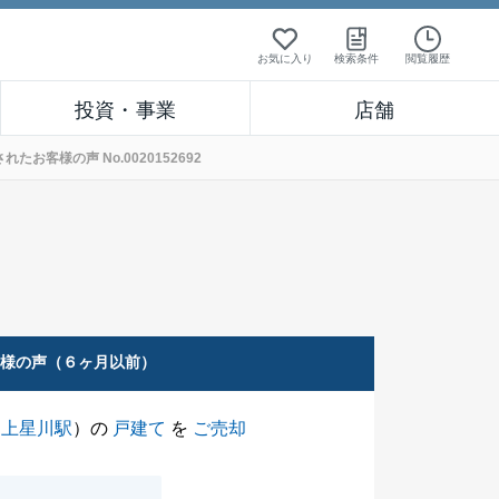
お気に入り
検索条件
閲覧履歴
投資・事業
店舗
客様の声 No.0020152692
客様の声（６ヶ月以前）
（
上星川駅
）の
戸建て
を
ご売却