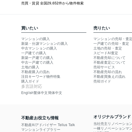
売買・賃貸 全国29,652件から物件検索
買いたい
売りたい
マンションの購入
マンションの売却・査
新築・分譲マンションの購入
一戸建ての売却・査定
中古マンションの購入
土地の売却・査定
一戸建ての購入
スピードAI査定
新築一戸建ての購入
不動産売却について
中古一戸建ての購入
不動産査定について
土地の購入
売却サービス
不動産購入の流れ
不動産売却の流れ
注目キーワード物件特集
不動産買換えの流れ
購入ガイド
売却ガイド
多言語対応
English
繁体中文
簡体中文
オリジナルブランド
不動産お役立ち情報
当社売主リノベーショ
不動産AIアドバイザー Tellus Talk
一棟リノベーションマン
マンションライブラリー