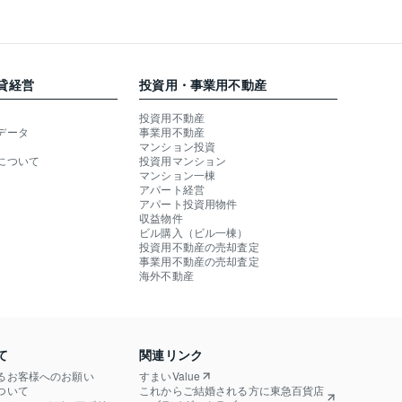
貸経営
投資用・事業用不動産
投資用不動産
データ
事業用不動産
マンション投資
について
投資用マンション
マンション一棟
アパート経営
アパート投資用物件
収益物件
ビル購入（ビル一棟）
投資用不動産の売却査定
事業用不動産の売却査定
海外不動産
て
関連リンク
るお客様へのお願い
すまいValue
ついて
これからご結婚される方に東急百貨店