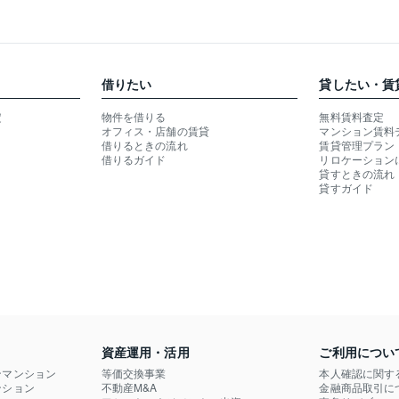
借りたい
貸したい・賃
定
物件を借りる
無料賃料査定
オフィス・店舗の賃貸
マンション賃料
借りるときの流れ
賃貸管理プラン
借りるガイド
リロケーション
貸すときの流れ
貸すガイド
資産運用・活用
ご利用につい
ンマンション
等価交換事業
本人確認に関す
ション

不動産M&A
金融商品取引に