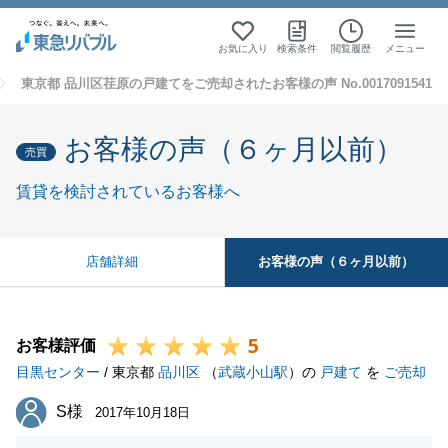
お気に入り
検索条件
閲覧履歴
メニュー
東京都 品川区荏原の戸建てをご売却されたお客様の声 No.0017091541
お客様の声（６ヶ月以前）
売買
賃貸を検討されているお客様へ
お客様の声（６ヶ月以前）
店舗詳細
5
お客様評価
目黒センター
/ 東京都
品川区
（
武蔵小山駅
）の
戸建て
を
ご売却
S様
S様
2017年10月18日