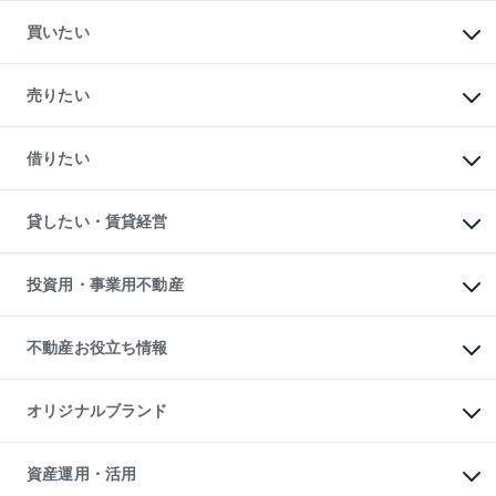
買いたい
マンションの購入
新築・分譲マンションの購入
売りたい
中古マンションの購入
一戸建ての購入
マンションの売却・査定
新築一戸建ての購入
一戸建ての売却・査定
借りたい
中古一戸建ての購入
土地の売却・査定
土地の購入
スピードAI査定
不動産購入の流れ
物件を借りる
不動産売却について
注目キーワード物件特集
オフィス・店舗の賃貸
貸したい・賃貸経営
不動産査定について
購入ガイド
借りるときの流れ
売却サービス
借りるガイド
不動産売却の流れ
無料賃料査定
多言語対応
不動産買換えの流れ
マンション賃料データ
投資用・事業用不動産
売却ガイド
賃貸管理プラン
English
繁体中文
簡体中文
リロケーションについて
投資用不動産
貸すときの流れ
事業用不動産
不動産お役立ち情報
貸すガイド
マンション投資
投資用マンション
不動産AIアドバイザー Tellus Talk
マンション一棟
マンションライブラリー
オリジナルブランド
アパート経営
人気マンションランキング
アパート投資用物件
暮らしに役立つ不動産メディア

収益物件
当社売主リノベーションマンション
「Lnote」
ビル購入（ビル一棟）
一棟リノベーションマンション

資産運用・活用
不動産相場・不動産価格情報
投資用不動産の売却査定
L`GENTE（ルジェンテ）
不動産売却FAQ