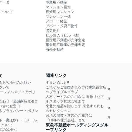
データ
事業用不動産
マンション投資
について
投資用マンション
マンション一棟
アパート経営
アパート投資用物件
収益物件
ビル購入（ビル一棟）
投資用不動産の売却査定
事業用不動産の売却査定
海外不動産
て
関連リンク
るお客様へのお願い
すまいValue
ついて
これからご結婚される方に東急百貨店
ソーシャルメディアポリ
のブライダルクラブ
人材サービスのご用命は 東急リバブ
合わせ（金融商品取引専
ルスタッフ株式会社まで
い合わせ窓口）
東北の逸品を贈ります 東北すぐれも
るプライバシー・ポリシ
のセレクション
民泊の開業・運営のご相談は
ル（郵送物）・Eメール
「ReINN株式会社」まで
東急不動産ホールディングスグル
について
ープリンク
者の皆様へ