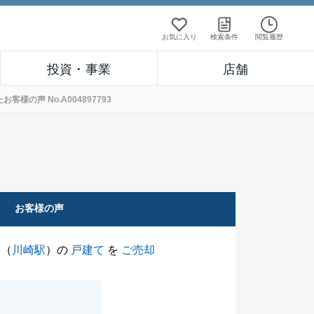
お気に入り
検索条件
閲覧履歴
投資・事業
店舗
の声 No.A004897793
お客様の声
（
川崎駅
）の
戸建て
を
ご売却