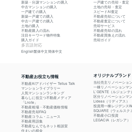
新築・分譲マンションの購入
一戸建ての売却・査定
中古マンションの購入
土地の売却・査定
一戸建ての購入
スピードAI査定
新築一戸建ての購入
不動産売却について
中古一戸建ての購入
不動産査定について
土地の購入
売却サービス
不動産購入の流れ
不動産売却の流れ
注目キーワード物件特集
不動産買換えの流れ
購入ガイド
売却ガイド
多言語対応
English
繁体中文
簡体中文
オリジナルブランド
不動産お役立ち情報
当社売主リノベーショ
不動産AIアドバイザー Tellus Talk
一棟リノベーションマン
マンションライブラリー
L`GENTE（ルジェンテ
人気マンションランキング
区分リノベーションマン
暮らしに役立つ不動産メディア

Lideas（リディアス）
「Lnote」
投資用一棟レジデンスWE
不動産相場・不動産価格情報
SQUARE（ウェルスク
不動産売却FAQ
不動産小口投資

不動産コラム・ニュース
LEGACIA（レガシア）
不動産用語集
不動産なんでもネット相談室
住まいの税金