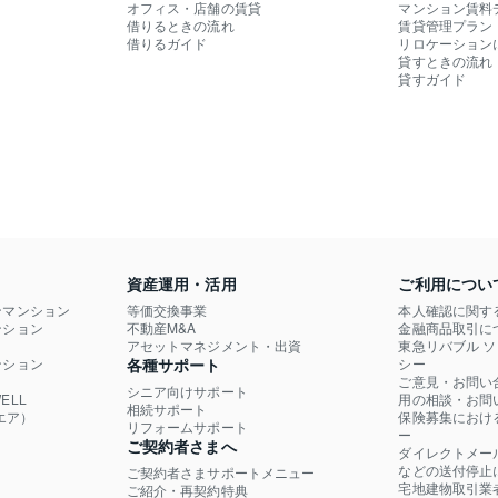
オフィス・店舗の賃貸
マンション賃料
借りるときの流れ
賃貸管理プラン
借りるガイド
リロケーション
貸すときの流れ
貸すガイド
資産運用・活用
ご利用につい
ンマンション
等価交換事業
本人確認に関す
ション

不動産M&A
金融商品取引に
）
アセットマネジメント・出資
東急リバブル 
ション

各種サポート
シー
ご意見・お問い
シニア向けサポート
LL

用の相談・お問
相続サポート
エア）
保険募集におけ
リフォームサポート
ー
ご契約者さまへ
ダイレクトメー
などの送付停止
ご契約者さまサポートメニュー
宅地建物取引業
ご紹介・再契約特典