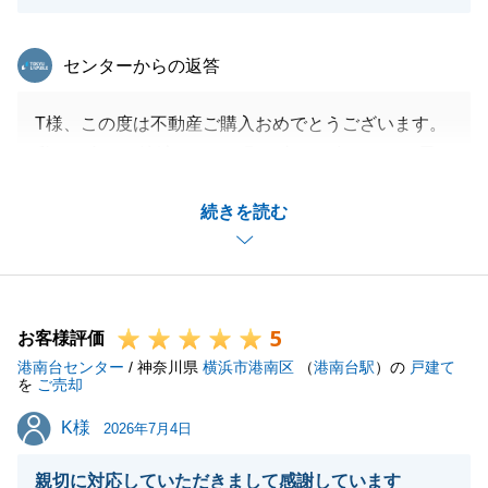
東急リバブル
センターからの返答
T様、この度は不動産ご購入おめでとうございます。
私から色々ご決済までにお願い事項が多かったと思い
ますが、全て早急に対応して頂いたおかげで、滞りな
続きを読む
くお引渡まで迎えることができました。
何かご不明な点が御座いましたらお気軽にご連絡下さ
いませ。
今後とも何卒よろしくおねがいいたします。
5
お客様評価
港南台センター
/ 神奈川県
横浜市港南区
（
港南台駅
）の
戸建て
を
ご売却
閉じる
K様
K様
2026年7月4日
親切に対応していただきまして感謝しています