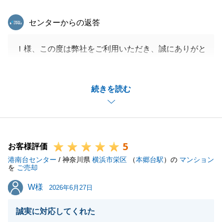
東急リバブル
センターからの返答
Ｉ様、この度は弊社をご利用いただき、誠にありがと
うございました。
今回、ご相続並びにご売却の活動までお時間がかかり
続きを読む
ましたが、Ｉ様のご尽力のお陰様でスムーズに終える
ことができました。
今後も税務相談等あると思いますので引き続きよろし
くお願いいたします。
5
お客様評価
港南台センター
/ 神奈川県
横浜市栄区
（
本郷台駅
）の
マンション
を
ご売却
閉じる
W様
W様
2026年6月27日
誠実に対応してくれた