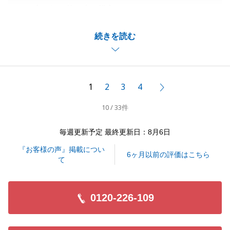
この度は住み替え先の購入ありがとうございました。
当初の予定と変わり、購入の方が先になってしまいま
続きを読む
したが、無事決済を迎えられて一安心しております。
売却物件の引き渡しもしっかりと対応させていただき
ますのでよろしくお願いいたします。
1
2
3
4
次へ
10 / 33件
閉じる
毎週更新予定 最終更新日：8月6日
『お客様の声』掲載につい
6ヶ月以前の評価はこちら
て
0120-226-109