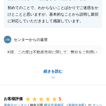
初めてのことで、わからないことばかりでご迷惑をか
けとことと思いますが、基本的なことから説明し親切
に対応していただきまして感謝しています。
東急リバブル
センターからの返答
K様、この度は不動産売却に関して、弊社をご利用い
ただきまして誠にありがとうございました。
他社様にもお声掛けしている中で、最終的な諸条件で
続きを読む
弊社をご選定頂いた時は大変嬉しかったことを覚えて
おります。
これでK様の関係が無くなるわけではございません。
また不動産でのお困り事がありましたらお気軽にご連
5
絡下さいませ。
お客様評価
港南台センター
今後とも何卒よろしくおねがいいたします。
/ 神奈川県
横浜市港南区
（
港南中央駅
）の
マンシ