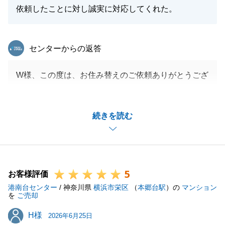
依頼したことに対し誠実に対応してくれた。
東急リバブル
センターからの返答
W様、この度は、お住み替えのご依頼ありがとうござ
いました。
良いお客様に巡り合えて大変うれしく思っておりま
続きを読む
す。
これからもW様のお力になれればと思いますので、何
卒よろしくお願いいたします。
5
お客様評価
港南台センター
/ 神奈川県
横浜市栄区
（
本郷台駅
）の
マンション
閉じる
を
ご売却
H様
H様
2026年6月25日