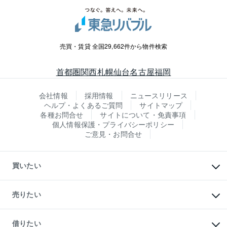
売買・賃貸 全国29,662件から物件検索
首都圏
関西
札幌
仙台
名古屋
福岡
会社情報
採用情報
ニュースリリース
ヘルプ・よくあるご質問
サイトマップ
各種お問合せ
サイトについて・免責事項
個人情報保護・プライバシーポリシー
ご意見・お問合せ
買いたい
マンションの購入
新築・分譲マンションの購入
売りたい
中古マンションの購入
一戸建ての購入
マンションの売却・査定
新築一戸建ての購入
一戸建ての売却・査定
借りたい
中古一戸建ての購入