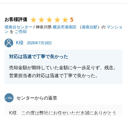
5
お客様評価
港南台センター
/ 神奈川県
横浜市港南区
（
港南台駅
）の
マンショ
ン
を
ご売却
K様
K様
2026年7月19日
対応は迅速で丁寧で良かった
売却金額が期待していた金額に今一歩足りず、残念。
営業担当者の対応は迅速で丁寧で良かった。
東急リバブル
センターからの返答
K様、この度は弊社にお任せいただき誠にありがとう
ございました。