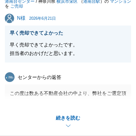
港南台センター
/ 神奈川県
横浜市栄区
（
港南台駅
）の
マンション
を
ご売却
N様
N様
2026年6月21日
早く売却できてよかった
早く売却できてよかったです。
担当者のおかげだと思います。
東急リバブル
センターからの返答
この度は数ある不動産会社の中より、弊社をご選定頂
きまして誠にありがとうございました。
N様とはご購入の相談にて初めてお会いし、購入のお
続きを読む
手伝いではご縁がありませんでしたが、その後、旧ご
自宅のご売却依頼の連絡があった時は大変嬉しかった
です。