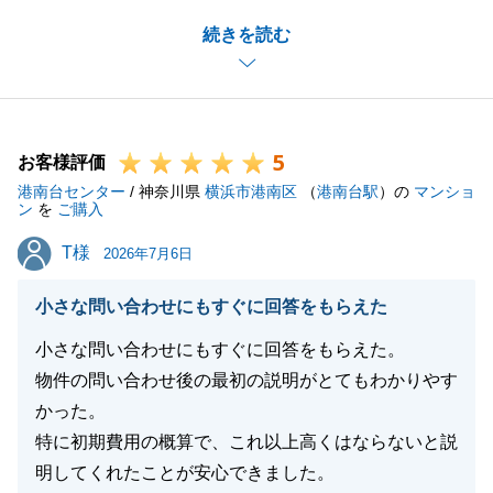
K様のご希望金額でご成約できず申し訳ございません
続きを読む
が、無事決済引渡しまで終えることができて良かった
です。
また、ご希望金額に達することはできなかったものの
有難いコメント大変嬉しい限りです。
5
今後も不動産にお困りのことがございましたら是非ご
お客様評価
港南台センター
連絡下さいませ。
/ 神奈川県
横浜市港南区
（
港南台駅
）の
マンショ
ン
を
ご購入
引き続きよろしくお願いいたします。
T様
T様
2026年7月6日
小さな問い合わせにもすぐに回答をもらえた
閉じる
小さな問い合わせにもすぐに回答をもらえた。
物件の問い合わせ後の最初の説明がとてもわかりやす
かった。
特に初期費用の概算で、これ以上高くはならないと説
明してくれたことが安心できました。