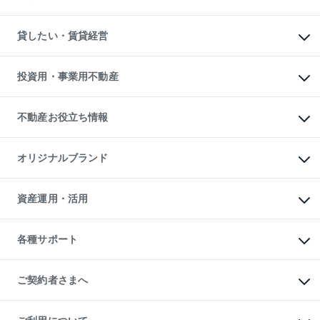
土地の売却・査定
土地の購入
スピードAI査定
不動産購入の流れ
物件を借りる
不動産売却について
注目キーワード物件特集
オフィス・店舗の賃貸
貸したい・賃貸経営
不動産査定について
購入ガイド
借りるときの流れ
売却サービス
借りるガイド
不動産売却の流れ
無料賃料査定
多言語対応
不動産買換えの流れ
マンション賃料データ
投資用・事業用不動産
売却ガイド
賃貸管理プラン
English
繁体中文
簡体中文
リロケーションについて
投資用不動産
貸すときの流れ
事業用不動産
不動産お役立ち情報
貸すガイド
マンション投資
投資用マンション
不動産AIアドバイザー Tellus Talk
マンション一棟
マンションライブラリー
オリジナルブランド
アパート経営
人気マンションランキング
アパート投資用物件
暮らしに役立つ不動産メディア

収益物件
当社売主リノベーションマンション
「Lnote」
ビル購入（ビル一棟）
一棟リノベーションマンション

資産運用・活用
不動産相場・不動産価格情報
投資用不動産の売却査定
L`GENTE（ルジェンテ）
不動産売却FAQ
事業用不動産の売却査定
区分リノベーションマンション

不動産コラム・ニュース
等価交換事業
海外不動産
Lideas（リディアス）
不動産用語集
不動産M&A
各種サポート
投資用一棟レジデンスWELL

不動産なんでもネット相談室
アセットマネジメント・出資
SQUARE（ウェルスクエア）
住まいの税金
不動産小口投資

シニア向けサポート
物件一括検索（購入＆賃貸）
LEGACIA（レガシア）
相続サポート
ご契約者さまへ
リフォームサポート
ご契約者さまサポートメニュー
ご紹介・再契約特典