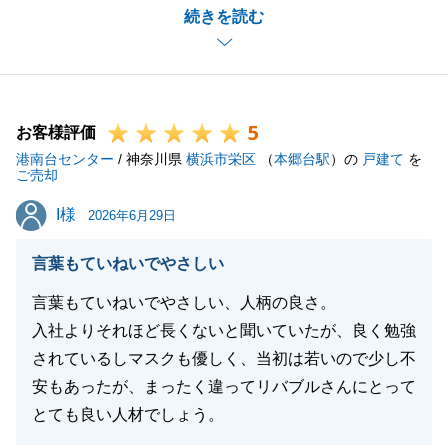
続きを読む
で終えることができました。
ご連絡等もタイムリーにご返信いただき、助かりまし
た。
今後、お住み替え等もございましたらお気軽にお申し
5
付けください。
お客様評価
港南台センター
引き続きよろしくお願いいたします。
/ 神奈川県
横浜市栄区
（
本郷台駅
）の
戸建て
を
ご売却
I様
I様
2026年6月29日
閉じる
言葉もていねいでやさしい
言葉もていねいでやさしい、人柄の良さ。
入社よりそれほど長くないと聞いていたが、良く勉強
されているしマスクも優しく、当初は若いので少し不
安もあったが、まったく違ってリバブルさんにとって
とても良い人材でしょう。