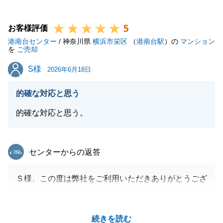
また不動産でお困り事が御座いましたらご友人様等含
5
めてお声掛け頂けると幸いです。
お客様評価
港南台センター
今後とも何卒よろしくおねがいいたします。
/ 神奈川県
横浜市栄区
（
港南台駅
）の
マンション
を
ご売却
S様
S様
2026年6月18日
閉じる
的確な対応と思う
的確な対応と思う。
東急リバブル
センターからの返答
Ｓ様、この度は弊社をご利用いただきありがとうござ
いました。
今回、ご売却、ご購入共にお手伝いをさせていただ
続きを読む
き、Ｓ様のお力になれたようで良かったです。