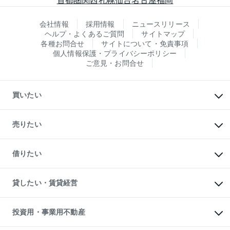
会社情報
採用情報
ニュースリリース
ヘルプ・よくあるご質問
サイトマップ
各種お問合せ
サイトについて・免責事項
個人情報保護・プライバシーポリシー
ご意見・お問合せ
買いたい
マンションの購入
新築・分譲マンションの購入
売りたい
中古マンションの購入
一戸建ての購入
マンションの売却・査定
新築一戸建ての購入
一戸建ての売却・査定
借りたい
中古一戸建ての購入
土地の売却・査定
土地の購入
スピードAI査定
不動産購入の流れ
物件を借りる
不動産売却について
注目キーワード物件特集
オフィス・店舗の賃貸
貸したい・賃貸経営
不動産査定について
購入ガイド
借りるときの流れ
売却サービス
借りるガイド
不動産売却の流れ
無料賃料査定
多言語対応
不動産買換えの流れ
マンション賃料データ
投資用・事業用不動産
売却ガイド
賃貸管理プラン
English
繁体中文
簡体中文
リロケーションについて