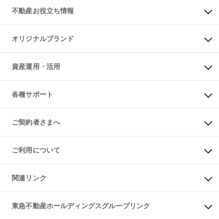
投資用不動産
貸すときの流れ
事業用不動産
不動産お役立ち情報
貸すガイド
マンション投資
投資用マンション
不動産AIアドバイザー Tellus Talk
マンション一棟
マンションライブラリー
オリジナルブランド
アパート経営
人気マンションランキング
アパート投資用物件
暮らしに役立つ不動産メディア

収益物件
当社売主リノベーションマンション
「Lnote」
ビル購入（ビル一棟）
一棟リノベーションマンション

資産運用・活用
不動産相場・不動産価格情報
投資用不動産の売却査定
L`GENTE（ルジェンテ）
不動産売却FAQ
事業用不動産の売却査定
区分リノベーションマンション

不動産コラム・ニュース
等価交換事業
海外不動産
Lideas（リディアス）
不動産用語集
不動産M&A
各種サポート
投資用一棟レジデンスWELL

不動産なんでもネット相談室
アセットマネジメント・出資
SQUARE（ウェルスクエア）
住まいの税金
不動産小口投資

シニア向けサポート
物件一括検索（購入＆賃貸）
LEGACIA（レガシア）
相続サポート
ご契約者さまへ
リフォームサポート
ご契約者さまサポートメニュー
ご紹介・再契約特典
ご利用について
入居者様専用-各種ご案内（賃貸）
東急こすもす会「こすもすWeb」
本人確認に関するお客様へのお願い
金融商品取引について
関連リンク
東急リバブル ソーシャルメディアポリシー
ご意見・お問い合わせ（金融商品取引専用の相談・お問い合わせ窓口）
すまいValue
保険募集におけるプライバシー・ポリシー
これからご結婚される方に東急百貨店のブライダルクラブ
東急不動産ホールディングスグループリンク
ダイレクトメール（郵送物）・Eメールなどの送付停止について
人材サービスのご用命は 東急リバブルスタッフ株式会社まで
宅地建物取引業者の皆様へ
東北の逸品を贈ります 東北すぐれものセレクション