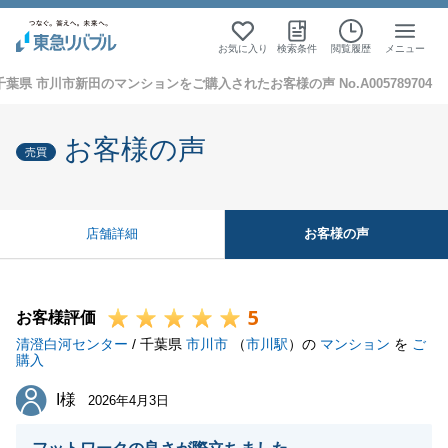
お気に入り
検索条件
閲覧履歴
メニュー
千葉県 市川市新田のマンションをご購入されたお客様の声 No.A005789704
お客様の声
売買
お客様の声
店舗詳細
5
お客様評価
清澄白河センター
/ 千葉県
市川市
（
市川駅
）の
マンション
を
ご
購入
I様
I様
2026年4月3日