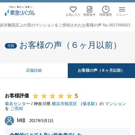
お気に入り
検索条件
閲覧履歴
メニュー
浜市鶴見区上の宮のマンションをご売却されたお客様の声 No.0017040023
お客様の声（６ヶ月以前）
売買
お客様の声（６ヶ月以前）
店舗詳細
5
お客様評価
菊名センター
/ 神奈川県
横浜市鶴見区
（
菊名駅
）の
マンション
を
ご売却
M様
M様
2017年5月1日