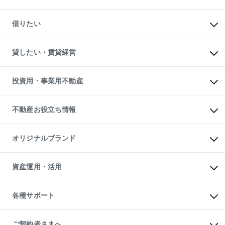
中古マンションの購入
一戸建ての購入
マンションの売却・査定
新築一戸建ての購入
一戸建ての売却・査定
借りたい
中古一戸建ての購入
土地の売却・査定
土地の購入
スピードAI査定
不動産購入の流れ
物件を借りる
不動産売却について
注目キーワード物件特集
オフィス・店舗の賃貸
貸したい・賃貸経営
不動産査定について
購入ガイド
借りるときの流れ
売却サービス
借りるガイド
不動産売却の流れ
無料賃料査定
多言語対応
不動産買換えの流れ
マンション賃料データ
投資用・事業用不動産
売却ガイド
賃貸管理プラン
English
繁体中文
簡体中文
リロケーションについて
投資用不動産
貸すときの流れ
事業用不動産
不動産お役立ち情報
貸すガイド
マンション投資
投資用マンション
不動産AIアドバイザー Tellus Talk
マンション一棟
マンションライブラリー
オリジナルブランド
アパート経営
人気マンションランキング
アパート投資用物件
暮らしに役立つ不動産メディア

収益物件
当社売主リノベーションマンション
「Lnote」
ビル購入（ビル一棟）
一棟リノベーションマンション

資産運用・活用
不動産相場・不動産価格情報
投資用不動産の売却査定
L`GENTE（ルジェンテ）
不動産売却FAQ
事業用不動産の売却査定
区分リノベーションマンション

不動産コラム・ニュース
等価交換事業
海外不動産
Lideas（リディアス）
不動産用語集
不動産M&A
各種サポート
投資用一棟レジデンスWELL

不動産なんでもネット相談室
アセットマネジメント・出資
SQUARE（ウェルスクエア）
住まいの税金
不動産小口投資

シニア向けサポート
物件一括検索（購入＆賃貸）
LEGACIA（レガシア）
相続サポート
ご契約者さまへ