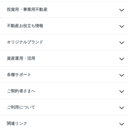
借りるガイド
不動産売却の流れ
無料賃料査定
多言語対応
不動産買換えの流れ
マンション賃料データ
投資用・事業用不動産
売却ガイド
賃貸管理プラン
English
繁体中文
簡体中文
リロケーションについて
投資用不動産
貸すときの流れ
事業用不動産
不動産お役立ち情報
貸すガイド
マンション投資
投資用マンション
不動産AIアドバイザー Tellus Talk
マンション一棟
マンションライブラリー
オリジナルブランド
アパート経営
人気マンションランキング
アパート投資用物件
暮らしに役立つ不動産メディア

収益物件
当社売主リノベーションマンション
「Lnote」
ビル購入（ビル一棟）
一棟リノベーションマンション

資産運用・活用
不動産相場・不動産価格情報
投資用不動産の売却査定
L`GENTE（ルジェンテ）
不動産売却FAQ
事業用不動産の売却査定
区分リノベーションマンション

不動産コラム・ニュース
等価交換事業
海外不動産
Lideas（リディアス）
不動産用語集
不動産M&A
各種サポート
投資用一棟レジデンスWELL

不動産なんでもネット相談室
アセットマネジメント・出資
SQUARE（ウェルスクエア）
住まいの税金
不動産小口投資

シニア向けサポート
物件一括検索（購入＆賃貸）
LEGACIA（レガシア）
相続サポート
ご契約者さまへ
リフォームサポート
ご契約者さまサポートメニュー
ご紹介・再契約特典
ご利用について
入居者様専用-各種ご案内（賃貸）
東急こすもす会「こすもすWeb」
本人確認に関するお客様へのお願い
金融商品取引について
関連リンク
東急リバブル ソーシャルメディアポリシー