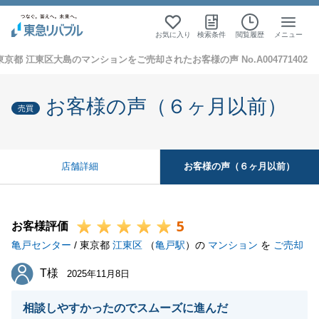
お気に入り
検索条件
閲覧履歴
メニュー
東京都 江東区大島のマンションをご売却されたお客様の声 No.A004771402
お客様の声（６ヶ月以前）
売買
お客様の声（６ヶ月以前）
店舗詳細
5
お客様評価
亀戸センター
/ 東京都
江東区
（
亀戸駅
）の
マンション
を
ご売却
T様
T様
2025年11月8日
相談しやすかったのでスムーズに進んだ