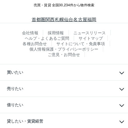
売買・賃貸 全国30,234件から物件検索
首都圏
関西
札幌
仙台
名古屋
福岡
会社情報
採用情報
ニュースリリース
ヘルプ・よくあるご質問
サイトマップ
各種お問合せ
サイトについて・免責事項
個人情報保護・プライバシーポリシー
ご意見・お問合せ
買いたい
マンションの購入
新築・分譲マンションの購入
売りたい
中古マンションの購入
一戸建ての購入
マンションの売却・査定
新築一戸建ての購入
一戸建ての売却・査定
借りたい
中古一戸建ての購入
土地の売却・査定
土地の購入
スピードAI査定
不動産購入の流れ
物件を借りる
不動産売却について
注目キーワード物件特集
オフィス・店舗の賃貸
貸したい・賃貸経営
不動産査定について
購入ガイド
借りるときの流れ
売却サービス