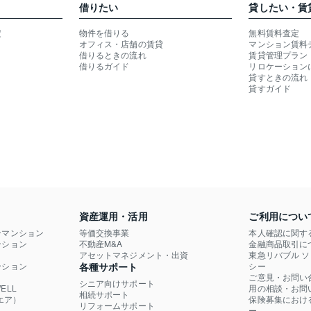
借りたい
貸したい・賃
定
物件を借りる
無料賃料査定
オフィス・店舗の賃貸
マンション賃料
借りるときの流れ
賃貸管理プラン
借りるガイド
リロケーション
貸すときの流れ
貸すガイド
資産運用・活用
ご利用につい
ンマンション
等価交換事業
本人確認に関す
ション

不動産M&A
金融商品取引に
）
アセットマネジメント・出資
東急リバブル 
ション

各種サポート
シー
ご意見・お問い
シニア向けサポート
LL

用の相談・お問
相続サポート
エア）
保険募集におけ
リフォームサポート
ー