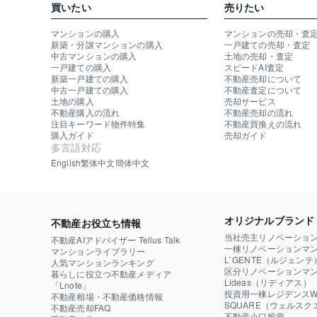
買いたい
売りたい
マンションの購入
マンションの売却・査
新築・分譲マンションの購入
一戸建ての売却・査定
中古マンションの購入
土地の売却・査定
一戸建ての購入
スピードAI査定
新築一戸建ての購入
不動産売却について
中古一戸建ての購入
不動産査定について
土地の購入
売却サービス
不動産購入の流れ
不動産売却の流れ
注目キーワード物件特集
不動産買換えの流れ
購入ガイド
売却ガイド
多言語対応
English
繁体中文
簡体中文
オリジナルブランド
不動産お役立ち情報
当社売主リノベーショ
不動産AIアドバイザー Tellus Talk
一棟リノベーションマン
マンションライブラリー
L`GENTE（ルジェンテ
人気マンションランキング
区分リノベーションマン
暮らしに役立つ不動産メディア

Lideas（リディアス）
「Lnote」
投資用一棟レジデンスWE
不動産相場・不動産価格情報
SQUARE（ウェルスク
不動産売却FAQ
不動産小口投資
