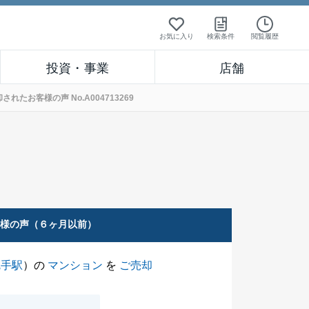
お気に入り
検索条件
閲覧履歴
投資・事業
店舗
お客様の声 No.A004713269
客様の声（６ヶ月以前）
尻手駅
）の
マンション
を
ご売却