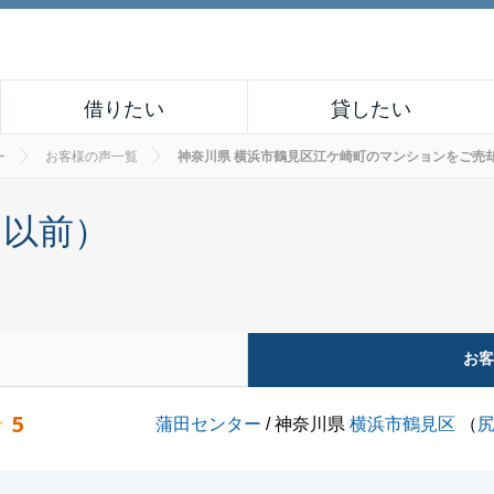
借りたい
貸したい
ー
お客様の声一覧
神奈川県 横浜市鶴見区江ケ崎町のマンションをご売却された
月以前）
お
5
蒲田センター
/ 神奈川県
横浜市鶴見区
（