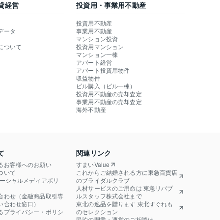
貸経営
投資用・事業用不動産
投資用不動産
データ
事業用不動産
マンション投資
について
投資用マンション
マンション一棟
アパート経営
アパート投資用物件
収益物件
ビル購入（ビル一棟）
投資用不動産の売却査定
事業用不動産の売却査定
海外不動産
て
関連リンク
るお客様へのお願い
すまいValue
ついて
これからご結婚される方に東急百貨店
ソーシャルメディアポリ
のブライダルクラブ
人材サービスのご用命は 東急リバブ
合わせ（金融商品取引専
ルスタッフ株式会社まで
い合わせ窓口）
東北の逸品を贈ります 東北すぐれも
るプライバシー・ポリシ
のセレクション
民泊の開業・運営のご相談は