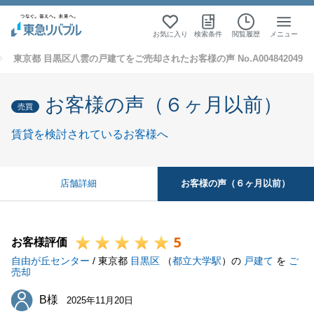
お気に入り
検索条件
閲覧履歴
メニュー
東京都 目黒区八雲の戸建てをご売却されたお客様の声 No.A004842049
お客様の声（６ヶ月以前）
売買
賃貸を検討されているお客様へ
お客様の声（６ヶ月以前）
店舗詳細
5
お客様評価
自由が丘センター
/ 東京都
目黒区
（
都立大学駅
）の
戸建て
を
ご
売却
B様
B様
2025年11月20日