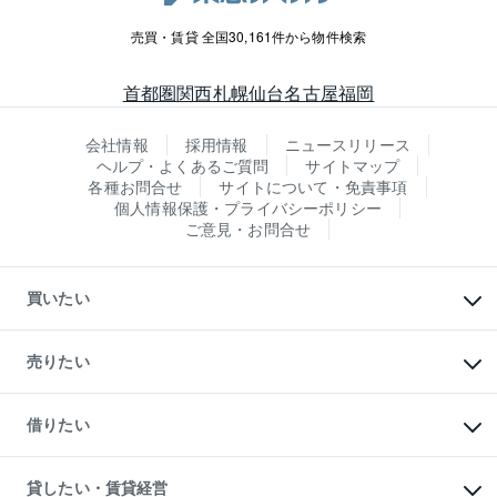
売買・賃貸 全国30,161件から物件検索
首都圏
関西
札幌
仙台
名古屋
福岡
会社情報
採用情報
ニュースリリース
ヘルプ・よくあるご質問
サイトマップ
各種お問合せ
サイトについて・免責事項
個人情報保護・プライバシーポリシー
ご意見・お問合せ
買いたい
マンションの購入
新築・分譲マンションの購入
売りたい
中古マンションの購入
一戸建ての購入
マンションの売却・査定
新築一戸建ての購入
一戸建ての売却・査定
借りたい
中古一戸建ての購入
土地の売却・査定
土地の購入
スピードAI査定
不動産購入の流れ
物件を借りる
不動産売却について
注目キーワード物件特集
オフィス・店舗の賃貸
貸したい・賃貸経営
不動産査定について