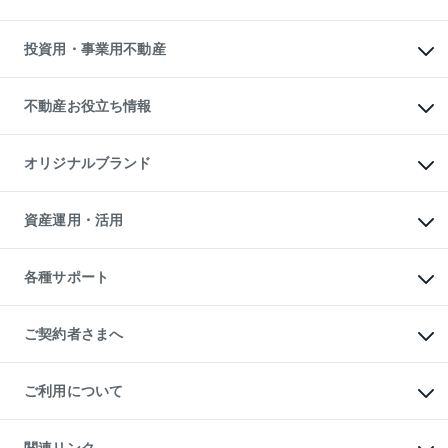
購入ガイド
借りるときの流れ
売却サービス
借りるガイド
不動産売却の流れ
無料賃料査定
多言語対応
不動産買換えの流れ
マンション賃料データ
投資用・事業用不動産
売却ガイド
賃貸管理プラン
English
繁体中文
簡体中文
リロケーションについて
投資用不動産
貸すときの流れ
事業用不動産
不動産お役立ち情報
貸すガイド
マンション投資
投資用マンション
不動産AIアドバイザー Tellus Talk
マンション一棟
マンションライブラリー
オリジナルブランド
アパート経営
人気マンションランキング
アパート投資用物件
暮らしに役立つ不動産メディア

収益物件
当社売主リノベーションマンション
「Lnote」
ビル購入（ビル一棟）
一棟リノベーションマンション

資産運用・活用
不動産相場・不動産価格情報
投資用不動産の売却査定
L`GENTE（ルジェンテ）
不動産売却FAQ
事業用不動産の売却査定
区分リノベーションマンション

不動産コラム・ニュース
等価交換事業
海外不動産
Lideas（リディアス）
不動産用語集
不動産M&A
各種サポート
投資用一棟レジデンスWELL

不動産なんでもネット相談室
アセットマネジメント・出資
SQUARE（ウェルスクエア）
住まいの税金
不動産小口投資

シニア向けサポート
物件一括検索（購入＆賃貸）
LEGACIA（レガシア）
相続サポート
ご契約者さまへ
リフォームサポート
ご契約者さまサポートメニュー
ご紹介・再契約特典
ご利用について
入居者様専用-各種ご案内（賃貸）
東急こすもす会「こすもすWeb」
本人確認に関するお客様へのお願い
金融商品取引について