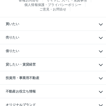
各種お問合せ
サイトについて・免責事項
個人情報保護・プライバシーポリシー
ご意見・お問合せ
買いたい
マンションの購入
新築・分譲マンションの購入
売りたい
中古マンションの購入
一戸建ての購入
マンションの売却・査定
新築一戸建ての購入
一戸建ての売却・査定
借りたい
中古一戸建ての購入
土地の売却・査定
土地の購入
スピードAI査定
不動産購入の流れ
物件を借りる
不動産売却について
注目キーワード物件特集
オフィス・店舗の賃貸
貸したい・賃貸経営
不動産査定について
購入ガイド
借りるときの流れ
売却サービス
借りるガイド
不動産売却の流れ
無料賃料査定
多言語対応
不動産買換えの流れ
マンション賃料データ
投資用・事業用不動産
売却ガイド
賃貸管理プラン
English
繁体中文
簡体中文
リロケーションについて
投資用不動産
貸すときの流れ
事業用不動産
不動産お役立ち情報
貸すガイド
マンション投資
投資用マンション
不動産AIアドバイザー Tellus Talk
マンション一棟
マンションライブラリー
オリジナルブランド
アパート経営