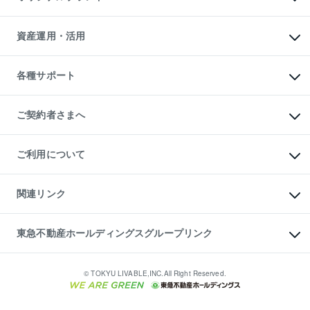
人気マンションランキング
アパート投資用物件
暮らしに役立つ不動産メディア

収益物件
当社売主リノベーションマンション
「Lnote」
ビル購入（ビル一棟）
一棟リノベーションマンション

資産運用・活用
不動産相場・不動産価格情報
投資用不動産の売却査定
L`GENTE（ルジェンテ）
不動産売却FAQ
事業用不動産の売却査定
区分リノベーションマンション

不動産コラム・ニュース
等価交換事業
海外不動産
Lideas（リディアス）
不動産用語集
不動産M&A
各種サポート
投資用一棟レジデンスWELL

不動産なんでもネット相談室
アセットマネジメント・出資
SQUARE（ウェルスクエア）
住まいの税金
不動産小口投資

シニア向けサポート
物件一括検索（購入＆賃貸）
LEGACIA（レガシア）
相続サポート
ご契約者さまへ
リフォームサポート
ご契約者さまサポートメニュー
ご紹介・再契約特典
ご利用について
入居者様専用-各種ご案内（賃貸）
東急こすもす会「こすもすWeb」
本人確認に関するお客様へのお願い
金融商品取引について
関連リンク
東急リバブル ソーシャルメディアポリシー
ご意見・お問い合わせ（金融商品取引専用の相談・お問い合わせ窓口）
すまいValue
保険募集におけるプライバシー・ポリシー
これからご結婚される方に東急百貨店のブライダルクラブ
東急不動産ホールディングスグループリンク
ダイレクトメール（郵送物）・Eメールなどの送付停止について
人材サービスのご用命は 東急リバブルスタッフ株式会社まで
宅地建物取引業者の皆様へ
東北の逸品を贈ります 東北すぐれものセレクション
東急不動産
民泊の開業・運営のご相談は「ReINN株式会社」まで
東急コミュニティー
© TOKYU LIVABLE,INC.All Right Reserved.
東急リバブル
東急住宅リース
学生情報センター（ナジック）