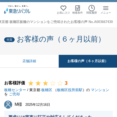
お気に入り
検索条件
閲覧履歴
メニュー
東京都 板橋区板橋のマンションをご売却されたお客様の声 No.A003667430
お客様の声（６ヶ月以前）
売買
お客様の声（６ヶ月以前）
店舗詳細
3
お客様評価
板橋センター
/ 東京都
板橋区
（
板橋区役所前駅
）の
マンション
を
ご売却
M様
M様
2025年12月16日