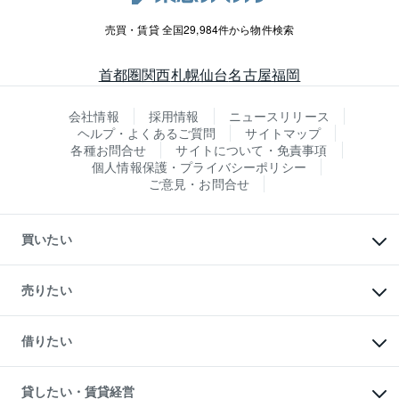
売買・賃貸 全国29,984件から物件検索
首都圏
関西
札幌
仙台
名古屋
福岡
会社情報
採用情報
ニュースリリース
ヘルプ・よくあるご質問
サイトマップ
各種お問合せ
サイトについて・免責事項
個人情報保護・プライバシーポリシー
ご意見・お問合せ
買いたい
マンションの購入
新築・分譲マンションの購入
売りたい
中古マンションの購入
一戸建ての購入
マンションの売却・査定
新築一戸建ての購入
一戸建ての売却・査定
借りたい
中古一戸建ての購入
土地の売却・査定
土地の購入
スピードAI査定
不動産購入の流れ
物件を借りる
不動産売却について
注目キーワード物件特集
オフィス・店舗の賃貸
貸したい・賃貸経営
不動産査定について