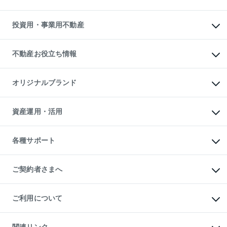
購入ガイド
借りるときの流れ
売却サービス
借りるガイド
不動産売却の流れ
無料賃料査定
多言語対応
不動産買換えの流れ
マンション賃料データ
投資用・事業用不動産
売却ガイド
賃貸管理プラン
English
繁体中文
簡体中文
リロケーションについて
投資用不動産
貸すときの流れ
事業用不動産
不動産お役立ち情報
貸すガイド
マンション投資
投資用マンション
不動産AIアドバイザー Tellus Talk
マンション一棟
マンションライブラリー
オリジナルブランド
アパート経営
人気マンションランキング
アパート投資用物件
暮らしに役立つ不動産メディア

収益物件
当社売主リノベーションマンション
「Lnote」
ビル購入（ビル一棟）
一棟リノベーションマンション

資産運用・活用
不動産相場・不動産価格情報
投資用不動産の売却査定
L`GENTE（ルジェンテ）
不動産売却FAQ
事業用不動産の売却査定
区分リノベーションマンション

不動産コラム・ニュース
等価交換事業
海外不動産
Lideas（リディアス）
不動産用語集
不動産M&A
各種サポート
投資用一棟レジデンスWELL

不動産なんでもネット相談室
アセットマネジメント・出資
SQUARE（ウェルスクエア）
住まいの税金
不動産小口投資

シニア向けサポート
物件一括検索（購入＆賃貸）
LEGACIA（レガシア）
相続サポート
ご契約者さまへ
リフォームサポート
ご契約者さまサポートメニュー
ご紹介・再契約特典
ご利用について
入居者様専用-各種ご案内（賃貸）
東急こすもす会「こすもすWeb」
本人確認に関するお客様へのお願い
金融商品取引について