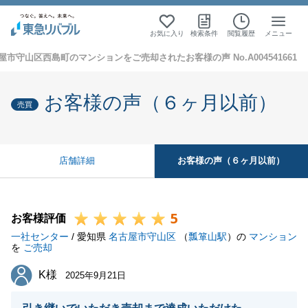
お気に入り
検索条件
閲覧履歴
メニュー
屋市守山区西島町のマンションをご売却されたお客様の声 No.A004541661
お客様の声（６ヶ月以前）
売買
お客様の声（６ヶ月以前）
店舗詳細
5
お客様評価
一社センター
/ 愛知県
名古屋市守山区
（
瓢箪山駅
）の
マンション
を
ご売却
K様
K様
2025年9月21日