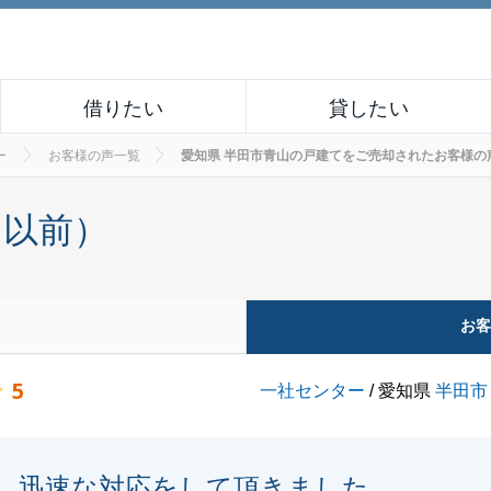
借りたい
貸したい
ー
お客様の声一覧
愛知県 半田市青山の戸建てをご売却されたお客様の声 No
月以前）
お
5
一社センター
/ 愛知県
半田市
迅速な対応をして頂きました