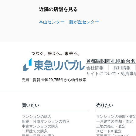
近隣の店舗を見る
本山センター
藤が丘センター
首都圏
関西
札幌
仙台
名
会社情報
採用情報
サイトについて・免責事
売買・賃貸 全国29,755件から物件検索
買いたい
売りたい
マンションの購入
マンションの売却・査
新築・分譲マンションの購入
一戸建ての売却・査定
中古マンションの購入
土地の売却・査定
一戸建ての購入
スピードAI査定
新築一戸建ての購入
不動産売却について