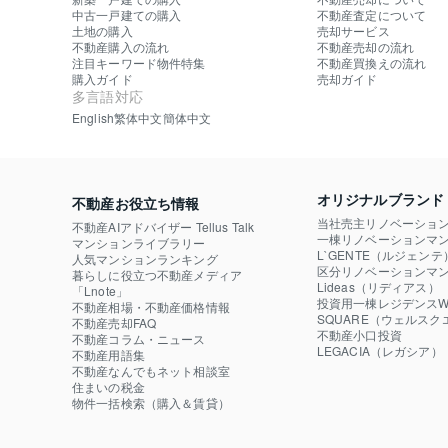
中古一戸建ての購入
不動産査定について
土地の購入
売却サービス
不動産購入の流れ
不動産売却の流れ
注目キーワード物件特集
不動産買換えの流れ
購入ガイド
売却ガイド
多言語対応
English
繁体中文
簡体中文
オリジナルブランド
不動産お役立ち情報
当社売主リノベーショ
不動産AIアドバイザー Tellus Talk
一棟リノベーションマン
マンションライブラリー
L`GENTE（ルジェンテ
人気マンションランキング
区分リノベーションマン
暮らしに役立つ不動産メディア

Lideas（リディアス）
「Lnote」
投資用一棟レジデンスWE
不動産相場・不動産価格情報
SQUARE（ウェルスク
不動産売却FAQ
不動産小口投資

不動産コラム・ニュース
LEGACIA（レガシア）
不動産用語集
不動産なんでもネット相談室
住まいの税金
物件一括検索（購入＆賃貸）