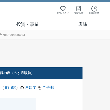
お気に入り
検索条件
閲覧履歴
投資・事業
店舗
.A004486943
客様の声（６ヶ月以前）
（
青山駅
）の
戸建て
を
ご売却