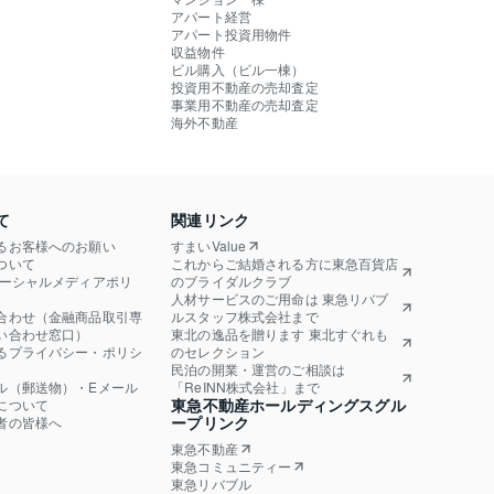
アパート経営
アパート投資用物件
収益物件
ビル購入（ビル一棟）
投資用不動産の売却査定
事業用不動産の売却査定
海外不動産
て
関連リンク
るお客様へのお願い
すまいValue
ついて
これからご結婚される方に東急百貨店
ソーシャルメディアポリ
のブライダルクラブ
人材サービスのご用命は 東急リバブ
合わせ（金融商品取引専
ルスタッフ株式会社まで
い合わせ窓口）
東北の逸品を贈ります 東北すぐれも
るプライバシー・ポリシ
のセレクション
民泊の開業・運営のご相談は
ル（郵送物）・Eメール
「ReINN株式会社」まで
東急不動産ホールディングスグル
について
ープリンク
者の皆様へ
東急不動産
東急コミュニティー
東急リバブル