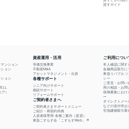
貸すガイド
資産運用・活用
ご利用につい
ンマンション
等価交換事業
本人確認に関す
ション

不動産M&A
金融商品取引に
）
アセットマネジメント・出資
東急リバブル 
ション

各種サポート
シー
ご意見・お問い
シニア向けサポート
LL

用の相談・お問
相続サポート
エア）
保険募集におけ
リフォームサポート
ー
ご契約者さまへ
ダイレクトメー
などの送付停止
ご契約者さまサポートメニュー
宅地建物取引業
ご紹介・再契約特典
入居者様専用-各種ご案内（賃貸）
東急こすもす会「こすもすWeb」