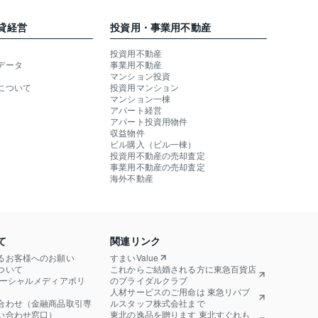
貸経営
投資用・事業用不動産
投資用不動産
データ
事業用不動産
マンション投資
について
投資用マンション
マンション一棟
アパート経営
アパート投資用物件
収益物件
ビル購入（ビル一棟）
投資用不動産の売却査定
事業用不動産の売却査定
海外不動産
て
関連リンク
るお客様へのお願い
すまいValue
ついて
これからご結婚される方に東急百貨店
ソーシャルメディアポリ
のブライダルクラブ
人材サービスのご用命は 東急リバブ
合わせ（金融商品取引専
ルスタッフ株式会社まで
い合わせ窓口）
東北の逸品を贈ります 東北すぐれも