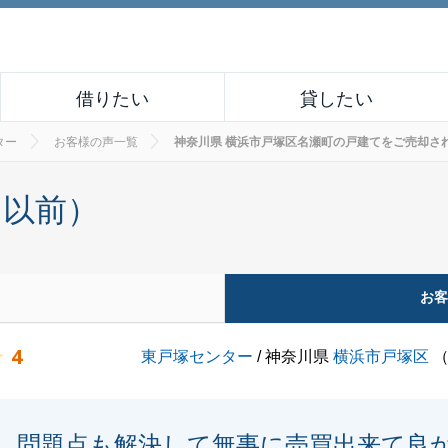
借りたい
貸したい
ター
お客様の声一覧
神奈川県 横浜市戸塚区名瀬町の戸建てをご売却されたお客
月以前）
お
4
東戸塚センター
/ 神奈川県
横浜市戸塚区
問題点も解決して無事に売買出来て良