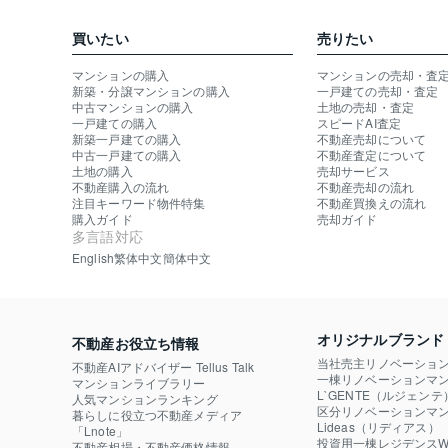
買いたい
売りたい
マンションの購入
マンションの売却・査
新築・分譲マンションの購入
一戸建ての売却・査定
中古マンションの購入
土地の売却・査定
一戸建ての購入
スピードAI査定
新築一戸建ての購入
不動産売却について
中古一戸建ての購入
不動産査定について
土地の購入
売却サービス
不動産購入の流れ
不動産売却の流れ
注目キーワード物件特集
不動産買換えの流れ
購入ガイド
売却ガイド
多言語対応
English
繁体中文
簡体中文
オリジナルブランド
不動産お役立ち情報
当社売主リノベーショ
不動産AIアドバイザー Tellus Talk
一棟リノベーションマン
マンションライブラリー
L`GENTE（ルジェンテ
人気マンションランキング
区分リノベーションマン
暮らしに役立つ不動産メディア

Lideas（リディアス）
「Lnote」
投資用一棟レジデンスWE
不動産相場・不動産価格情報