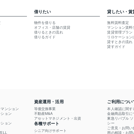
借りたい
貸したい・賃
定
物件を借りる
無料賃料査定
オフィス・店舗の賃貸
マンション賃料
借りるときの流れ
賃貸管理プラン
借りるガイド
リロケーション
貸すときの流れ
貸すガイド
資産運用・活用
ご利用につい
ンマンション
等価交換事業
本人確認に関す
ション

不動産M&A
金融商品取引に
）
アセットマネジメント・出資
東急リバブル 
ション

各種サポート
シー
ご意見・お問い
シニア向けサポート
LL

用の相談・お問