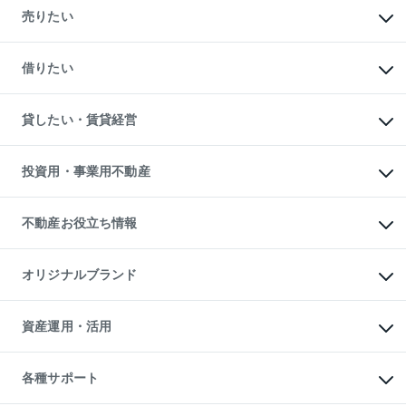
新築・分譲マンションの購入
売りたい
中古マンションの購入
一戸建ての購入
マンションの売却・査定
新築一戸建ての購入
一戸建ての売却・査定
借りたい
中古一戸建ての購入
土地の売却・査定
土地の購入
スピードAI査定
不動産購入の流れ
物件を借りる
不動産売却について
注目キーワード物件特集
オフィス・店舗の賃貸
貸したい・賃貸経営
不動産査定について
購入ガイド
借りるときの流れ
売却サービス
借りるガイド
不動産売却の流れ
無料賃料査定
多言語対応
不動産買換えの流れ
マンション賃料データ
投資用・事業用不動産
売却ガイド
賃貸管理プラン
English
繁体中文
簡体中文
リロケーションについて
投資用不動産
貸すときの流れ
事業用不動産
不動産お役立ち情報
貸すガイド
マンション投資
投資用マンション
不動産AIアドバイザー Tellus Talk
マンション一棟
マンションライブラリー
オリジナルブランド
アパート経営
人気マンションランキング
アパート投資用物件
暮らしに役立つ不動産メディア

収益物件
当社売主リノベーションマンション
「Lnote」
ビル購入（ビル一棟）
一棟リノベーションマンション

資産運用・活用
不動産相場・不動産価格情報
投資用不動産の売却査定
L`GENTE（ルジェンテ）
不動産売却FAQ
事業用不動産の売却査定
区分リノベーションマンション

不動産コラム・ニュース
等価交換事業
海外不動産
Lideas（リディアス）
不動産用語集
不動産M&A
各種サポート
投資用一棟レジデンスWELL

不動産なんでもネット相談室
アセットマネジメント・出資
SQUARE（ウェルスクエア）
住まいの税金