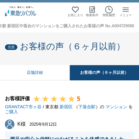
お気に入り
検索条件
閲覧履歴
メニュー
京都 新宿区中落合のマンションをご購入されたお客様の声 No.A004729088
お客様の声（６ヶ月以前）
売買
お客様の声（６ヶ月以前）
店舗詳細
5
お客様評価
GRANTACT市ヶ谷
/ 東京都
新宿区
（
下落合駅
）の
マンション
を
ご購入
K様
K様
2025年9月12日