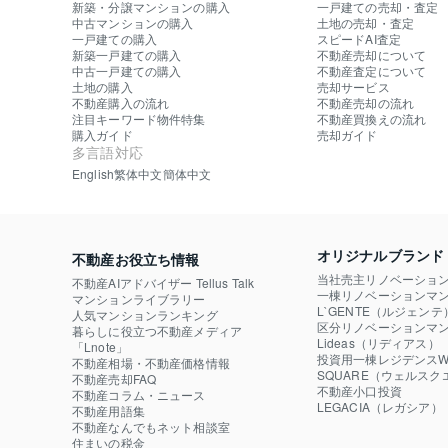
新築・分譲マンションの購入
一戸建ての売却・査定
中古マンションの購入
土地の売却・査定
一戸建ての購入
スピードAI査定
新築一戸建ての購入
不動産売却について
中古一戸建ての購入
不動産査定について
土地の購入
売却サービス
不動産購入の流れ
不動産売却の流れ
注目キーワード物件特集
不動産買換えの流れ
購入ガイド
売却ガイド
多言語対応
English
繁体中文
簡体中文
オリジナルブランド
不動産お役立ち情報
当社売主リノベーショ
不動産AIアドバイザー Tellus Talk
一棟リノベーションマン
マンションライブラリー
L`GENTE（ルジェンテ
人気マンションランキング
区分リノベーションマン
暮らしに役立つ不動産メディア

Lideas（リディアス）
「Lnote」
投資用一棟レジデンスWE
不動産相場・不動産価格情報
SQUARE（ウェルスク
不動産売却FAQ
不動産小口投資

不動産コラム・ニュース
LEGACIA（レガシア）
不動産用語集
不動産なんでもネット相談室
住まいの税金