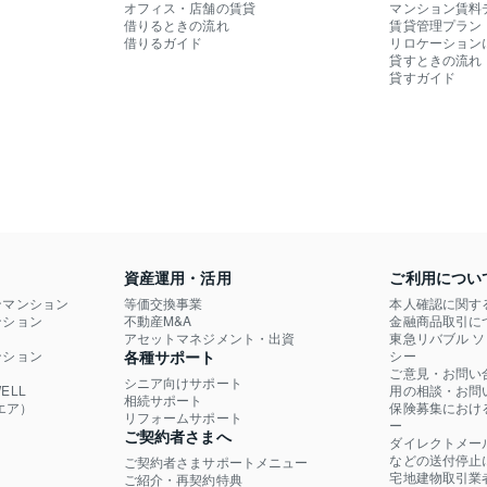
オフィス・店舗の賃貸
マンション賃料
借りるときの流れ
賃貸管理プラン
借りるガイド
リロケーション
貸すときの流れ
貸すガイド
資産運用・活用
ご利用につい
ンマンション
等価交換事業
本人確認に関す
ション

不動産M&A
金融商品取引に
）
アセットマネジメント・出資
東急リバブル 
ション

各種サポート
シー
ご意見・お問い
シニア向けサポート
LL

用の相談・お問
相続サポート
エア）
保険募集におけ
リフォームサポート
ー
ご契約者さまへ
ダイレクトメー
などの送付停止
ご契約者さまサポートメニュー
宅地建物取引業
ご紹介・再契約特典