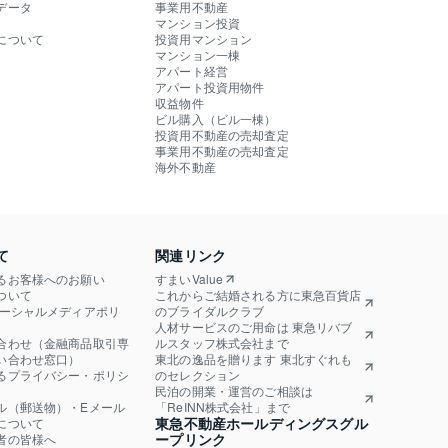
データ
事業用不動産
マンション投資
について
投資用マンション
マンション一棟
アパート経営
アパート投資用物件
収益物件
ビル購入（ビル一棟）
投資用不動産の売却査定
事業用不動産の売却査定
海外不動産
て
関連リンク
るお客様へのお願い
すまいValue
ついて
これからご結婚される方に東急百貨店
ソーシャルメディアポリ
のブライダルクラブ
人材サービスのご用命は 東急リバブ
合わせ（金融商品取引専
ルスタッフ株式会社まで
い合わせ窓口）
東北の逸品を贈ります 東北すぐれも
るプライバシー・ポリシ
のセレクション
民泊の開業・運営のご相談は
ル（郵送物）・Eメール
「ReINN株式会社」まで
東急不動産ホールディングスグル
について
ープリンク
者の皆様へ