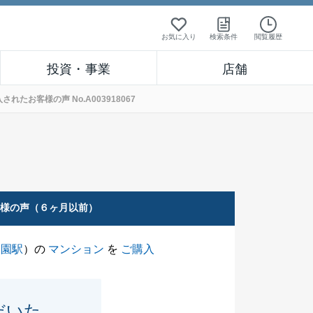
お気に入り
検索条件
閲覧履歴
投資・事業
店舗
たお客様の声 No.A003918067
客様の声（６ヶ月以前）
公園駅
）の
マンション
を
ご購入
だいた