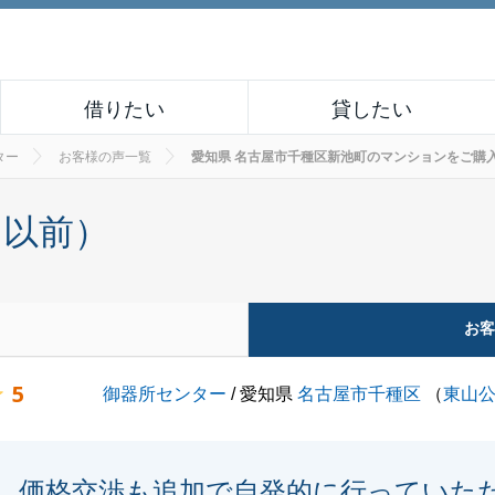
借りたい
貸したい
ター
お客様の声一覧
愛知県 名古屋市千種区新池町のマンションをご購入され
月以前）
お
5
御器所センター
/ 愛知県
名古屋市千種区
（
東山
価格交渉も追加で自発的に行っていた