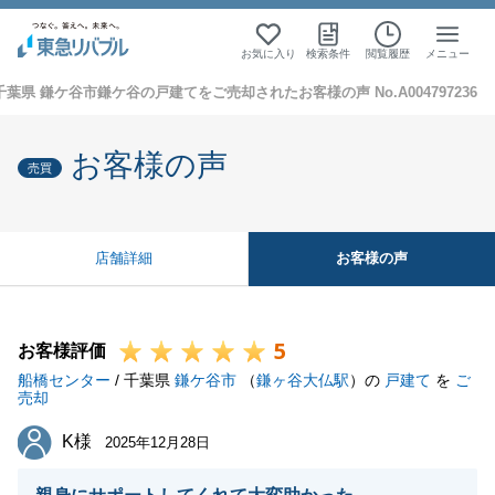
お気に入り
検索条件
閲覧履歴
メニュー
千葉県 鎌ケ谷市鎌ケ谷の戸建てをご売却されたお客様の声 No.A004797236
お客様の声
売買
お客様の声
店舗詳細
5
お客様評価
船橋センター
/ 千葉県
鎌ケ谷市
（
鎌ヶ谷大仏駅
）の
戸建て
を
ご
売却
K様
K様
2025年12月28日