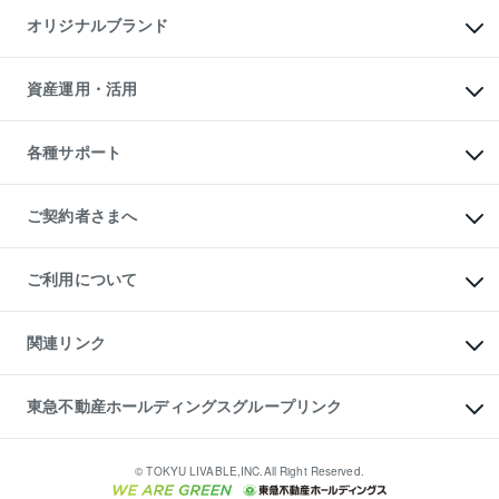
不動産AIアドバイザー Tellus Talk
マンション一棟
マンションライブラリー
オリジナルブランド
アパート経営
人気マンションランキング
アパート投資用物件
暮らしに役立つ不動産メディア

収益物件
当社売主リノベーションマンション
「Lnote」
ビル購入（ビル一棟）
一棟リノベーションマンション

資産運用・活用
不動産相場・不動産価格情報
投資用不動産の売却査定
L`GENTE（ルジェンテ）
不動産売却FAQ
事業用不動産の売却査定
区分リノベーションマンション

不動産コラム・ニュース
等価交換事業
海外不動産
Lideas（リディアス）
不動産用語集
不動産M&A
各種サポート
投資用一棟レジデンスWELL

不動産なんでもネット相談室
アセットマネジメント・出資
SQUARE（ウェルスクエア）
住まいの税金
不動産小口投資

シニア向けサポート
物件一括検索（購入＆賃貸）
LEGACIA（レガシア）
相続サポート
ご契約者さまへ
リフォームサポート
ご契約者さまサポートメニュー
ご紹介・再契約特典
ご利用について
入居者様専用-各種ご案内（賃貸）
東急こすもす会「こすもすWeb」
本人確認に関するお客様へのお願い
金融商品取引について
関連リンク
東急リバブル ソーシャルメディアポリシー
ご意見・お問い合わせ（金融商品取引専用の相談・お問い合わせ窓口）
すまいValue
保険募集におけるプライバシー・ポリシー
これからご結婚される方に東急百貨店のブライダルクラブ
東急不動産ホールディングスグループリンク
ダイレクトメール（郵送物）・Eメールなどの送付停止について
人材サービスのご用命は 東急リバブルスタッフ株式会社まで
宅地建物取引業者の皆様へ
東北の逸品を贈ります 東北すぐれものセレクション
東急不動産
民泊の開業・運営のご相談は「ReINN株式会社」まで
東急コミュニティー
© TOKYU LIVABLE,INC.All Right Reserved.
東急リバブル