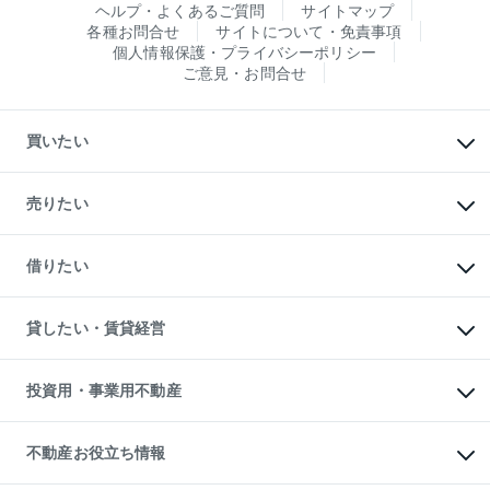
ヘルプ・よくあるご質問
サイトマップ
各種お問合せ
サイトについて・免責事項
個人情報保護・プライバシーポリシー
ご意見・お問合せ
買いたい
マンションの購入
新築・分譲マンションの購入
売りたい
中古マンションの購入
一戸建ての購入
マンションの売却・査定
新築一戸建ての購入
一戸建ての売却・査定
借りたい
中古一戸建ての購入
土地の売却・査定
土地の購入
スピードAI査定
不動産購入の流れ
物件を借りる
不動産売却について
注目キーワード物件特集
オフィス・店舗の賃貸
貸したい・賃貸経営
不動産査定について
購入ガイド
借りるときの流れ
売却サービス
借りるガイド
不動産売却の流れ
無料賃料査定
多言語対応
不動産買換えの流れ
マンション賃料データ
投資用・事業用不動産
売却ガイド
賃貸管理プラン
English
繁体中文
簡体中文
リロケーションについて
投資用不動産
貸すときの流れ
事業用不動産
不動産お役立ち情報
貸すガイド
マンション投資
投資用マンション