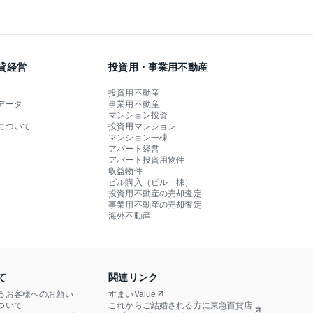
貸経営
投資用・事業用不動産
投資用不動産
データ
事業用不動産
マンション投資
について
投資用マンション
マンション一棟
アパート経営
アパート投資用物件
収益物件
ビル購入（ビル一棟）
投資用不動産の売却査定
事業用不動産の売却査定
海外不動産
て
関連リンク
るお客様へのお願い
すまいValue
ついて
これからご結婚される方に東急百貨店