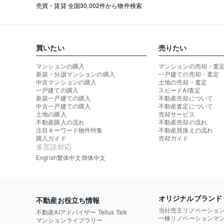
売買・賃貸 全国30,002件から物件検索
買いたい
売りたい
マンションの購入
マンションの売却・査
新築・分譲マンションの購入
一戸建ての売却・査定
中古マンションの購入
土地の売却・査定
一戸建ての購入
スピードAI査定
新築一戸建ての購入
不動産売却について
中古一戸建ての購入
不動産査定について
土地の購入
売却サービス
不動産購入の流れ
不動産売却の流れ
注目キーワード物件特集
不動産買換えの流れ
購入ガイド
売却ガイド
多言語対応
English
繁体中文
簡体中文
オリジナルブランド
不動産お役立ち情報
当社売主リノベーショ
不動産AIアドバイザー Tellus Talk
一棟リノベーションマン
マンションライブラリー