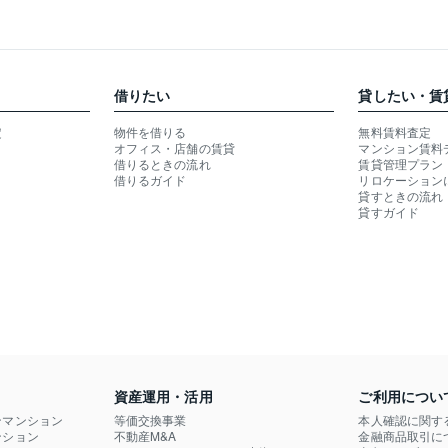
借りたい
貸したい・賃
定
物件を借りる
無料賃料査定
オフィス・店舗の賃貸
マンション賃料
借りるときの流れ
賃貸管理プラン
借りるガイド
リロケーション
貸すときの流れ
貸すガイド
資産運用・活用
ご利用につい
ンマンション
等価交換事業
本人確認に関す
ション

不動産M&A
金融商品取引に