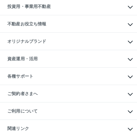
多言語対応
不動産買換えの流れ
マンション賃料データ
投資用・事業用不動産
売却ガイド
賃貸管理プラン
English
繁体中文
簡体中文
リロケーションについて
投資用不動産
貸すときの流れ
事業用不動産
不動産お役立ち情報
貸すガイド
マンション投資
投資用マンション
不動産AIアドバイザー Tellus Talk
マンション一棟
マンションライブラリー
オリジナルブランド
アパート経営
人気マンションランキング
アパート投資用物件
暮らしに役立つ不動産メディア

収益物件
当社売主リノベーションマンション
「Lnote」
ビル購入（ビル一棟）
一棟リノベーションマンション

資産運用・活用
不動産相場・不動産価格情報
投資用不動産の売却査定
L`GENTE（ルジェンテ）
不動産売却FAQ
事業用不動産の売却査定
区分リノベーションマンション

不動産コラム・ニュース
等価交換事業
海外不動産
Lideas（リディアス）
不動産用語集
不動産M&A
各種サポート
投資用一棟レジデンスWELL

不動産なんでもネット相談室
アセットマネジメント・出資
SQUARE（ウェルスクエア）
住まいの税金
不動産小口投資

シニア向けサポート
物件一括検索（購入＆賃貸）
LEGACIA（レガシア）
相続サポート
ご契約者さまへ
リフォームサポート
ご契約者さまサポートメニュー
ご紹介・再契約特典
ご利用について
入居者様専用-各種ご案内（賃貸）
東急こすもす会「こすもすWeb」
本人確認に関するお客様へのお願い
金融商品取引について
関連リンク
東急リバブル ソーシャルメディアポリシー
ご意見・お問い合わせ（金融商品取引専用の相談・お問い合わせ窓口）