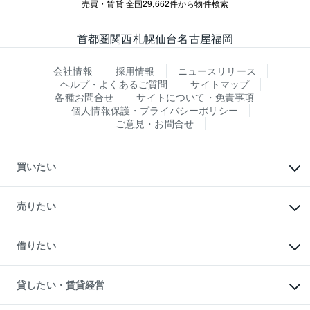
売買・賃貸 全国29,662件から物件検索
首都圏
関西
札幌
仙台
名古屋
福岡
会社情報
採用情報
ニュースリリース
ヘルプ・よくあるご質問
サイトマップ
各種お問合せ
サイトについて・免責事項
個人情報保護・プライバシーポリシー
ご意見・お問合せ
買いたい
マンションの購入
新築・分譲マンションの購入
売りたい
中古マンションの購入
一戸建ての購入
マンションの売却・査定
新築一戸建ての購入
一戸建ての売却・査定
借りたい
中古一戸建ての購入
土地の売却・査定
土地の購入
スピードAI査定
不動産購入の流れ
物件を借りる
不動産売却について
注目キーワード物件特集
オフィス・店舗の賃貸
貸したい・賃貸経営
不動産査定について
購入ガイド
借りるときの流れ
売却サービス
借りるガイド
不動産売却の流れ
無料賃料査定