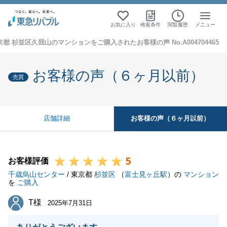
お気に入り
検索条件
閲覧履歴
メニュー
京都 杉並区久我山のマンションをご購入されたお客様の声 No.A004704465
お客様の声（６ヶ月以前）
売買
お客様の声（６ヶ月以前）
店舗詳細
5
お客様評価
千歳烏山センター
/ 東京都
杉並区
（
富士見ヶ丘駅
）の
マンション
を
ご購入
T様
T様
2025年7月31日