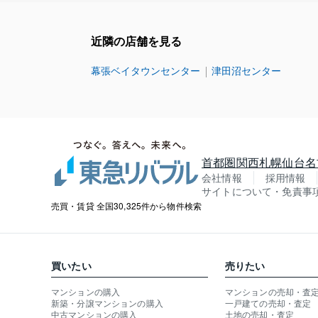
近隣の店舗を見る
幕張ベイタウンセンター
津田沼センター
首都圏
関西
札幌
仙台
名
会社情報
採用情報
サイトについて・免責事
売買・賃貸 全国30,325件から物件検索
買いたい
売りたい
マンションの購入
マンションの売却・査
新築・分譲マンションの購入
一戸建ての売却・査定
中古マンションの購入
土地の売却・査定