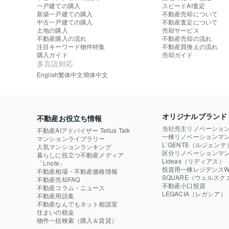
一戸建ての購入
スピードAI査定
新築一戸建ての購入
不動産売却について
中古一戸建ての購入
不動産査定について
土地の購入
売却サービス
不動産購入の流れ
不動産売却の流れ
注目キーワード物件特集
不動産買換えの流れ
購入ガイド
売却ガイド
多言語対応
English
繁体中文
簡体中文
オリジナルブランド
不動産お役立ち情報
当社売主リノベーショ
不動産AIアドバイザー Tellus Talk
一棟リノベーションマン
マンションライブラリー
L`GENTE（ルジェンテ
人気マンションランキング
区分リノベーションマン
暮らしに役立つ不動産メディア

Lideas（リディアス）
「Lnote」
投資用一棟レジデンスWE
不動産相場・不動産価格情報
SQUARE（ウェルスク
不動産売却FAQ
不動産小口投資

不動産コラム・ニュース
LEGACIA（レガシア）
不動産用語集
不動産なんでもネット相談室
住まいの税金
物件一括検索（購入＆賃貸）