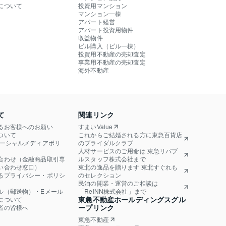
について
投資用マンション
マンション一棟
アパート経営
アパート投資用物件
収益物件
ビル購入（ビル一棟）
投資用不動産の売却査定
事業用不動産の売却査定
海外不動産
て
関連リンク
るお客様へのお願い
すまいValue
ついて
これからご結婚される方に東急百貨店
ソーシャルメディアポリ
のブライダルクラブ
人材サービスのご用命は 東急リバブ
合わせ（金融商品取引専
ルスタッフ株式会社まで
い合わせ窓口）
東北の逸品を贈ります 東北すぐれも
るプライバシー・ポリシ
のセレクション
民泊の開業・運営のご相談は
ル（郵送物）・Eメール
「ReINN株式会社」まで
東急不動産ホールディングスグル
について
ープリンク
者の皆様へ
東急不動産