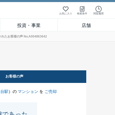
お気に入り
検索条件
閲覧履歴
投資・事業
店舗
客様の声 No.A004863642
お客様の声
天台駅
）の
マンション
を
ご売却
確であった