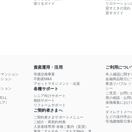
借りるガイド
リロケーション
貸すときの流れ
貸すガイド
資産運用・活用
ご利用につい
ンマンション
等価交換事業
本人確認に関す
ション

不動産M&A
金融商品取引に
）
アセットマネジメント・出資
東急リバブル 
ション

各種サポート
シー
ご意見・お問い
シニア向けサポート
LL

用の相談・お問
相続サポート
エア）
保険募集におけ
リフォームサポート
ー
ご契約者さまへ
ダイレクトメー
などの送付停止
ご契約者さまサポートメニュー
宅地建物取引業
ご紹介・再契約特典
入居者様専用-各種ご案内（賃貸）
東急こすもす会「こすもすWeb」